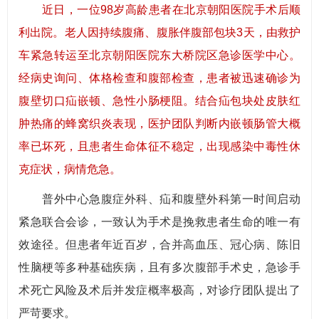
近日，一位98岁高龄患者在北京朝阳医院手术后顺
利出院。老人因持续腹痛、腹胀伴腹部包块3天，由救护
车紧急转运至北京朝阳医院东大桥院区急诊医学中心。
经病史询问、体格检查和腹部检查，患者被迅速确诊为
腹壁切口疝嵌顿、急性小肠梗阻。结合疝包块处皮肤红
肿热痛的蜂窝织炎表现，医护团队判断内嵌顿肠管大概
率已坏死，且患者生命体征不稳定，出现感染中毒性休
克症状，病情危急。
普外中心急腹症外科、疝和腹壁外科第一时间启动
紧急联合会诊，一致认为手术是挽救患者生命的唯一有
效途径。但患者年近百岁，合并高血压、冠心病、陈旧
性脑梗等多种基础疾病，且有多次腹部手术史，急诊手
术死亡风险及术后并发症概率极高，对诊疗团队提出了
严苛要求。