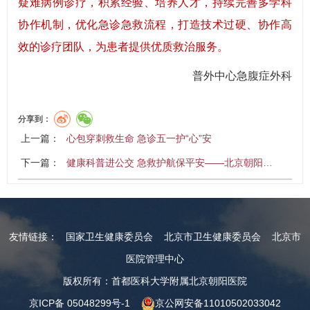
疑难病例诊疗，积累经验、培养人才，持续完善多学科
协作机制，优化急诊急救流程，打造技术过硬、协作高
效的诊疗团队，为患者提供优质救治服务。
普外中心急腹症外科
分享到：
上一篇：
心包穿刺救生命 急诊五一护“心”安
下一篇：
健康科普进公交 急救护航保平安——北京朝阳…
友情链接：
国家卫生健康委员会
北京市卫生健康委员会
北京市
医院管理中心
版权所有：首都医科大学附属北京朝阳医院
京ICP备 05048299号-1
京公网安备11010502033042