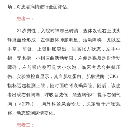
场，对患者病情进行全面评估。
患者一：
21岁男性，入院时神志已转清，查体发现右上肢头
静脉血栓形成，左侧肢体肿胀明显、活动障碍，尤以左
手掌、前臂、上臂肿胀突出，呈高张力状态，左手中
指、无名指、小指屈曲活动受限，左侧足踝及足趾活动
障碍，左前臂内侧可见大小水泡，临床考虑合并挤压
伤。实验室检查显示，其血肌红蛋白、肌酸激酶（CK）
指标远超检测上限，随时面临肾衰竭风险。随后，该患
者出现右侧胸痛、呼吸音减低，急查胸部CT提示右侧气
胸（＜20%）。胸外科紧急会诊后，决定暂予严密观
察、动态监测病情变化。
患者二：