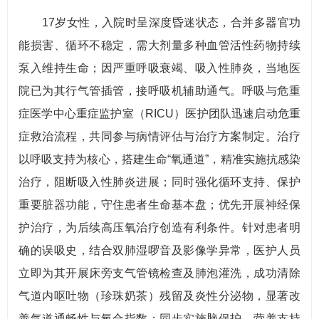
17岁女性，入院时呈深度昏迷状态，合并多器官功
能损害、循环不稳定，需大剂量多种血管活性药物持续
泵入维持生命；因严重呼吸衰竭、吸入性肺炎，当地医
院已为其行气管插管，接呼吸机辅助通气。呼吸与危重
症医学中心重症监护室（RICU）医护团队迅速启动危重
症救治流程，共同参与病情评估与治疗方案制定。治疗
以呼吸支持为核心，搭建生命“氧通道”，精准实施抗感染
治疗，阻断吸入性肺炎进展；同时强化循环支持、保护
重要脏器功能，守住患者生命基本盘；优先开展神经保
护治疗，为后续高压氧治疗创造有利条件。针对患者明
确的误吸史，结合双肺湿啰音及影像学异常，医护人员
立即为其开展床旁支气管镜检查及肺泡灌洗，成功清除
气道内呕吐物（珍珠奶茶）残留及炎性分泌物，显著改
善气道通畅性与氧合指数；同步实施脑保护、营养支持