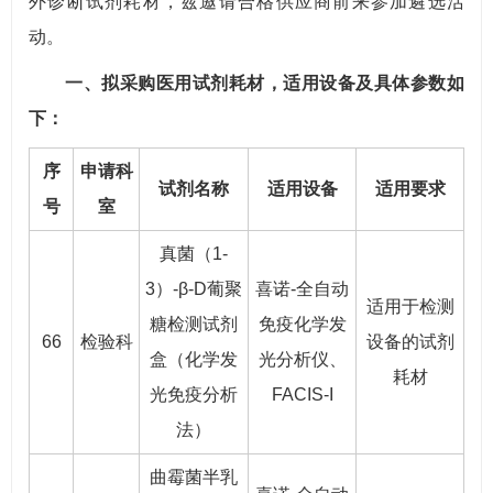
外诊断试剂耗材，兹邀请合格供应商前来参加遴选活
动。
一、拟采购医用试剂耗材，适用设备及具体参数如
下：
序
申请科
试剂名称
适用设备
适用要求
号
室
真菌（1-
3）-β-D葡聚
喜诺-全自动
适用于检测
糖检测试剂
免疫化学发
66
检验科
设备的试剂
盒（化学发
光分析仪、
耗材
光免疫分析
FACIS-I
法）
曲霉菌半乳