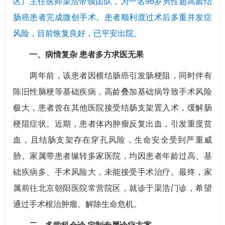
区）主任医师渠浩带领团队，为一名96岁男性超高龄结
肠癌患者完成微创手术。患者顺利渡过术后多重并发症
风险，目前恢复良好，已平安出院。
一、病情复杂 患者多方求医无果
两年前，该患者因横结肠癌引发肠梗阻，同时伴有
陈旧性脑梗等基础疾病，高龄叠加基础病导致手术风险
极大，患者曾在其他医院接受结肠支架置入术，缓解肠
梗阻症状。近期，患者体内肿瘤反复出血，引发重度贫
血，且结肠支架存在穿孔风险，生命安全受到严重威
胁。家属带患者辗转多家医院，均因患者年龄过高、基
础疾病多、手术风险大，未能接受手术治疗。最终，家
属前往北京朝阳医院常营院区，就诊于渠浩门诊，希望
通过手术根治肿瘤、解除生命危机。