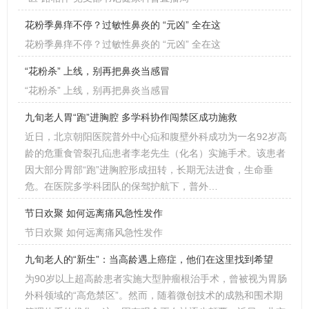
花粉季鼻痒不停？过敏性鼻炎的 “元凶” 全在这
花粉季鼻痒不停？过敏性鼻炎的 “元凶” 全在这
“花粉杀” 上线，别再把鼻炎当感冒
“花粉杀” 上线，别再把鼻炎当感冒
九旬老人胃“跑”进胸腔 多学科协作闯禁区成功施救
近日，北京朝阳医院普外中心疝和腹壁外科成功为一名92岁高
龄的危重食管裂孔疝患者李老先生（化名）实施手术。该患者
因大部分胃部“跑”进胸腔形成扭转，长期无法进食，生命垂
危。在医院多学科团队的保驾护航下，普外…
节日欢聚 如何远离痛风急性发作
节日欢聚 如何远离痛风急性发作
九旬老人的“新生”：当高龄遇上癌症，他们在这里找到希望
为90岁以上超高龄患者实施大型肿瘤根治手术，曾被视为胃肠
外科领域的“高危禁区”。然而，随着微创技术的成熟和围术期