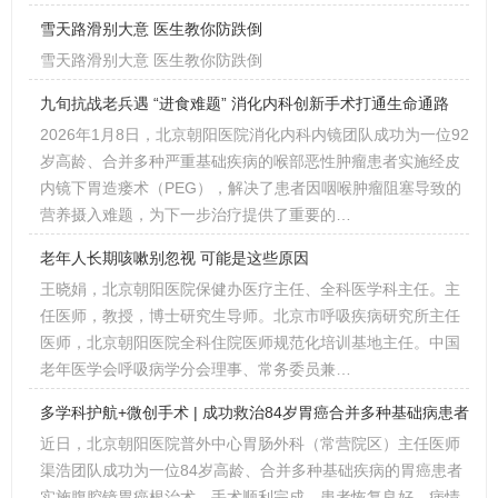
雪天路滑别大意 医生教你防跌倒
雪天路滑别大意 医生教你防跌倒
九旬抗战老兵遇 “进食难题” 消化内科创新手术打通生命通路
2026年1月8日，北京朝阳医院消化内科内镜团队成功为一位92
岁高龄、合并多种严重基础疾病的喉部恶性肿瘤患者实施经皮
内镜下胃造瘘术（PEG），解决了患者因咽喉肿瘤阻塞导致的
营养摄入难题，为下一步治疗提供了重要的…
老年人长期咳嗽别忽视 可能是这些原因
王晓娟，北京朝阳医院保健办医疗主任、全科医学科主任。主
任医师，教授，博士研究生导师。北京市呼吸疾病研究所主任
医师，北京朝阳医院全科住院医师规范化培训基地主任。中国
老年医学会呼吸病学分会理事、常务委员兼…
多学科护航+微创手术 | 成功救治84岁胃癌合并多种基础病患者
近日，北京朝阳医院普外中心胃肠外科（常营院区）主任医师
渠浩团队成功为一位84岁高龄、合并多种基础疾病的胃癌患者
实施腹腔镜胃癌根治术。手术顺利完成，患者恢复良好。病情