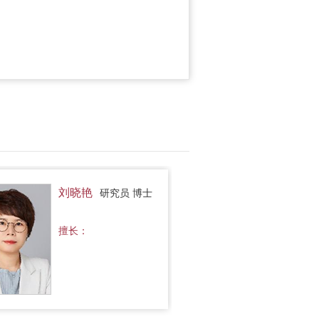
刘晓艳
研究员 博士
擅长：