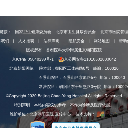
情链接：
国家卫生健康委员会
北京市卫生健康委员会
北京市医院管
系我们
|
人才招聘
|
法律声明
|
隐私安全
|
网站地图
|
帮助
版权所有：首都医科大学附属北京朝阳医院
京ICP备 05048299号-1
京公网安备11010502033042
北京朝阳医院
院本部
：
朝阳区工体南路8号
邮编：100020
石景山院区
：
石景山区京原路5号
邮编：100043
常营院区
：
朝阳区东十里堡路3号院
邮编：10002
©Copyright 2020 Beijing Chao-Yang Hospital.All rights Reserved
特别声明：本站内容仅供参考，不作为诊断及医疗依据。
维护单位：北京朝阳医院 宣传中心 技术支持：