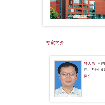
专家简介
钟久昌
主任
授、博士生导
士后合作导师
擅长：