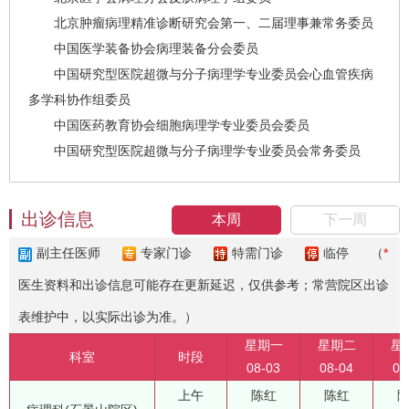
北京肿瘤病理精准诊断研究会第一、二届理事兼常务委员
中国医学装备协会病理装备分会委员
中国研究型医院超微与分子病理学专业委员会心血管疾病
多学科协作组委员
中国医药教育协会细胞病理学专业委员会委员
中国研究型医院超微与分子病理学专业委员会常务委员
出诊信息
本周
下一周
副主任医师
专家门诊
特需门诊
临停
（
*
医生资料和出诊信息可能存在更新延迟，仅供参考；常营院区出诊
表维护中，以实际出诊为准。）
星期一
星期二
星
科室
时段
08-03
08-04
08
上午
陈红
陈红