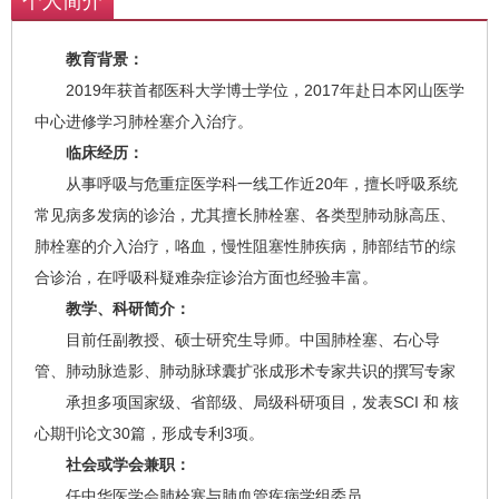
个人简介
教育背景：
2019年获首都医科大学博士学位，2017年赴日本冈山医学
中心进修学习肺栓塞介入治疗。
临床经历：
从事呼吸与危重症医学科一线工作近20年，擅长呼吸系统
常见病多发病的诊治，尤其擅长肺栓塞、各类型肺动脉高压、
肺栓塞的介入治疗，咯血，慢性阻塞性肺疾病，肺部结节的综
合诊治，在呼吸科疑难杂症诊治方面也经验丰富。
教学、科研简介：
目前任副教授、硕士研究生导师。中国肺栓塞、右心导
管、肺动脉造影、肺动脉球囊扩张成形术专家共识的撰写专家
承担多项国家级、省部级、局级科研项目，发表SCI 和 核
心期刊论文30篇，形成专利3项。
社会或学会兼职：
任中华医学会肺栓塞与肺血管疾病学组委员