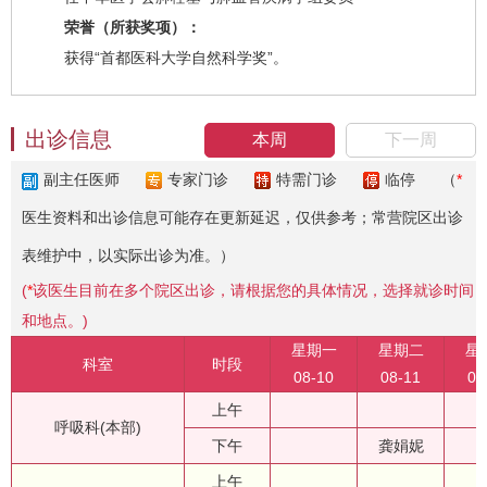
荣誉（所获奖项）：
获得“首都医科大学自然科学奖”。
出诊信息
本周
下一周
副主任医师
专家门诊
特需门诊
临停
（
*
医生资料和出诊信息可能存在更新延迟，仅供参考；常营院区出诊
表维护中，以实际出诊为准。）
(
*
该医生目前在多个院区出诊，请根据您的具体情况，选择就诊时间
和地点。)
星期一
星期二
星
科室
时段
08-10
08-11
08
上午
呼吸科(本部)
下午
龚娟妮
上午