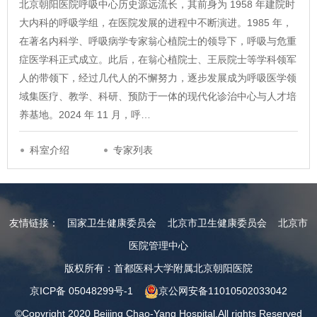
北京朝阳医院呼吸中心历史源远流长，其前身为 1958 年建院时
大内科的呼吸学组，在医院发展的进程中不断演进。1985 年，
在著名内科学、呼吸病学专家翁心植院士的领导下，呼吸与危重
症医学科正式成立。此后，在翁心植院士、王辰院士等学科领军
人的带领下，经过几代人的不懈努力，逐步发展成为呼吸医学领
域集医疗、教学、科研、预防于一体的现代化诊治中心与人才培
养基地。2024 年 11 月，呼…
科室介绍
专家列表
友情链接：
国家卫生健康委员会
北京市卫生健康委员会
北京市
医院管理中心
版权所有：首都医科大学附属北京朝阳医院
京ICP备 05048299号-1
京公网安备11010502033042
©Copyright 2020 Beijing Chao-Yang Hospital.All rights Reserved