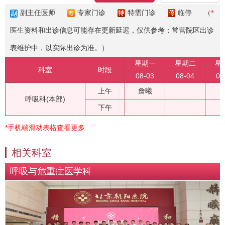
副主任医师
专家门诊
特需门诊
临停
（
*
医生资料和出诊信息可能存在更新延迟，仅供参考；常营院区出诊
表维护中，以实际出诊为准。）
星期一
星期二
星
科室
时段
08-03
08-04
08
上午
詹曦
呼吸科(本部)
下午
*手机端滑动表格查看更多
相关科室
呼吸与危重症医学科