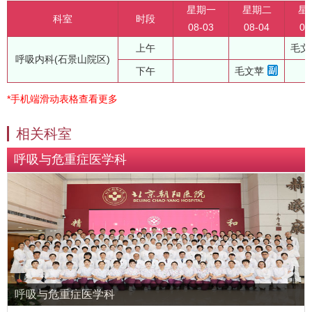
星期一
星期二
星
科室
时段
08-03
08-04
08
上午
毛文
呼吸内科(石景山院区)
下午
毛文苹
*手机端滑动表格查看更多
相关科室
呼吸与危重症医学科
呼吸与危重症医学科