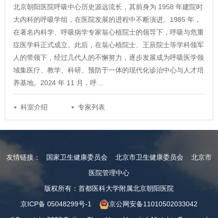
北京朝阳医院呼吸中心历史源远流长，其前身为 1958 年建院时
大内科的呼吸学组，在医院发展的进程中不断演进。1985 年，
在著名内科学、呼吸病学专家翁心植院士的领导下，呼吸与危重
症医学科正式成立。此后，在翁心植院士、王辰院士等学科领军
人的带领下，经过几代人的不懈努力，逐步发展成为呼吸医学领
域集医疗、教学、科研、预防于一体的现代化诊治中心与人才培
养基地。2024 年 11 月，呼…
科室介绍
专家列表
友情链接：
国家卫生健康委员会
北京市卫生健康委员会
北京市
医院管理中心
版权所有：首都医科大学附属北京朝阳医院
京ICP备 05048299号-1
京公网安备11010502033042