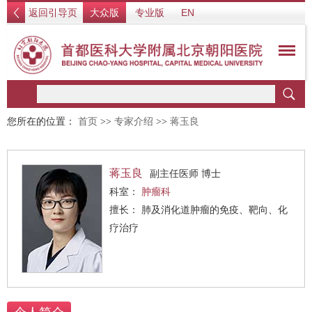
返回引导页
大众版
专业版
EN
您所在的位置：
首页
>>
专家介绍
>>
蒋玉良
蒋玉良
副主任医师 博士
科室：
肿瘤科
擅长： 肺及消化道肿瘤的免疫、靶向、化
疗治疗