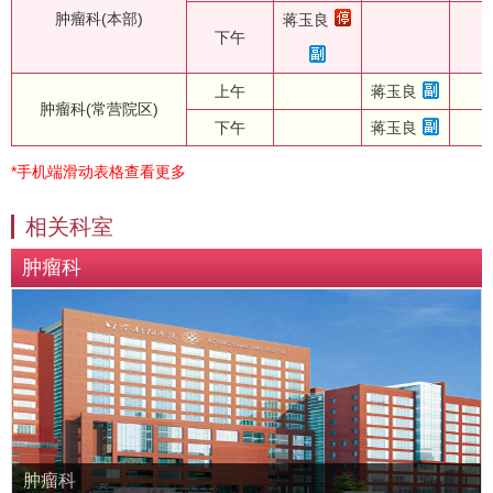
肿瘤科(本部)
蒋玉良
下午
上午
蒋玉良
肿瘤科(常营院区)
下午
蒋玉良
*手机端滑动表格查看更多
相关科室
肿瘤科
肿瘤科