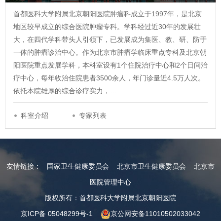
首都医科大学附属北京朝阳医院肿瘤科成立于1997年，是北京
地区较早成立的综合医院肿瘤专科。学科经过近30年的发展壮
大，在四代学科带头人引领下，已发展成为集医、教、研、防于
一体的肿瘤诊治中心。作为北京市肿瘤学临床重点专科及北京朝
阳医院重点发展学科，本科室设有1个住院治疗中心和2个日间治
疗中心，每年收治住院患者3500余人，年门诊量近4.5万人次。
依托本院雄厚的综合诊疗实力，…
科室介绍
专家列表
友情链接：
国家卫生健康委员会
北京市卫生健康委员会
北京市
医院管理中心
版权所有：首都医科大学附属北京朝阳医院
京ICP备 05048299号-1
京公网安备11010502033042