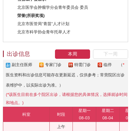
北京医学会肿瘤学分会青年委员会 委员
荣誉(所获奖项)
北京市医管局“青苗“人才计划
北京市科学协会青年托举人才
出诊信息
本周
下一周
副主任医师
专家门诊
特需门诊
临停
（
*
医生资料和出诊信息可能存在更新延迟，仅供参考；常营院区出诊
表维护中，以实际出诊为准。）
(
*
该医生目前在多个院区出诊，请根据您的具体情况，选择就诊时间
和地点。)
星期一
星期二
星
科室
时段
08-03
08-04
08
上午