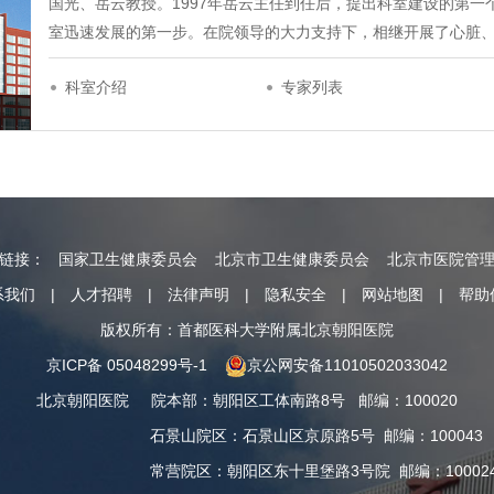
国光、岳云教授。1997年岳云主任到任后，提出科室建设的第一个五
室迅速发展的第一步。在院领导的大力支持下，相继开展了心脏
科室介绍
专家列表
情链接：
国家卫生健康委员会
北京市卫生健康委员会
北京市医院管
系我们
|
人才招聘
|
法律声明
|
隐私安全
|
网站地图
|
帮助
版权所有：首都医科大学附属北京朝阳医院
京ICP备 05048299号-1
京公网安备11010502033042
北京朝阳医院
院本部
：
朝阳区工体南路8号
邮编：100020
石景山院区
：
石景山区京原路5号
邮编：100043
常营院区
：
朝阳区东十里堡路3号院
邮编：10002