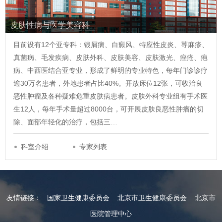
皮肤性病与医学美容科
目前设有12个亚专科：银屑病、白癜风、特应性皮炎、荨麻疹、
真菌病、毛发疾病、皮肤外科、皮肤美容、皮肤激光、痤疮、疱
病、中西医结合亚专业，形成了鲜明的专业特色，每年门诊诊疗
逾30万名患者，外地患者占比40%。开放床位12张，可收治良
恶性肿瘤及各种疑难危重皮肤病患者。皮肤外科专业组有手术医
生12人，每年手术量超过8000台，可开展皮肤良恶性肿瘤的切
除、面部年轻化的治疗，包括三…
科室介绍
专家列表
友情链接：
国家卫生健康委员会
北京市卫生健康委员会
北京市
医院管理中心