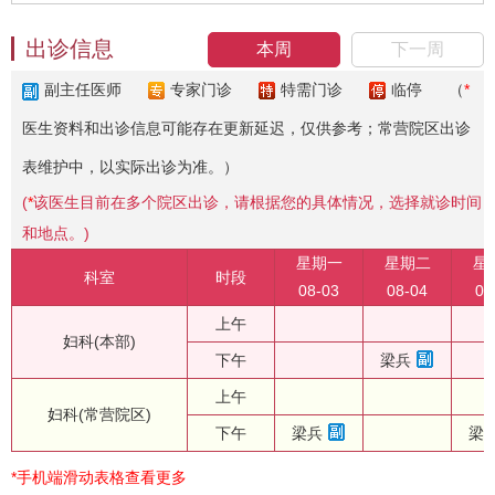
出诊信息
本周
下一周
副主任医师
专家门诊
特需门诊
临停
（
*
医生资料和出诊信息可能存在更新延迟，仅供参考；常营院区出诊
表维护中，以实际出诊为准。）
(
*
该医生目前在多个院区出诊，请根据您的具体情况，选择就诊时间
和地点。)
星期一
星期二
星
科室
时段
08-03
08-04
08
上午
妇科(本部)
下午
梁兵
上午
妇科(常营院区)
下午
梁兵
梁
*手机端滑动表格查看更多