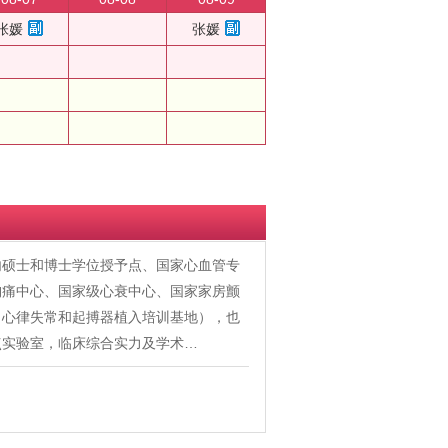
张媛
张媛
内硕士和博士学位授予点、国家心血管专
胸痛中心、国家级心衰中心、国家家房颤
、心律失常和起搏器植入培训基地），也
点实验室，临床综合实力及学术…