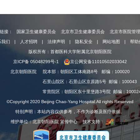
情链接：
国家卫生健康委员会
北京市卫生健康委员会
北京市医院管
系我们
|
人才招聘
|
法律声明
|
隐私安全
|
网站地图
|
帮助
版权所有：首都医科大学附属北京朝阳医院
京ICP备 05048299号-1
京公网安备11010502033042
北京朝阳医院
院本部
：
朝阳区工体南路8号
邮编：100020
石景山院区
：
石景山区京原路5号
邮编：100043
常营院区
：
朝阳区东十里堡路3号院
邮编：10002
©Copyright 2020 Beijing Chao-Yang Hospital.All rights Reserved
特别声明：本站内容仅供参考，不作为诊断及医疗依据。
维护单位：北京朝阳医院 宣传中心 技术支持：