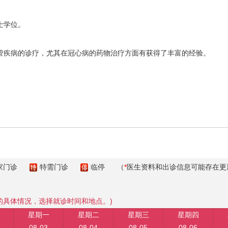
士学位。
疾病的诊疗，尤其在冠心病的药物治疗方面有获得了丰富的经验。
家门诊
特需门诊
临停
（
*
医生资料和出诊信息可能存在更
的具体情况，选择就诊时间和地点。)
星期一
星期二
星期三
星期四
08-03
08-04
08-05
08-06