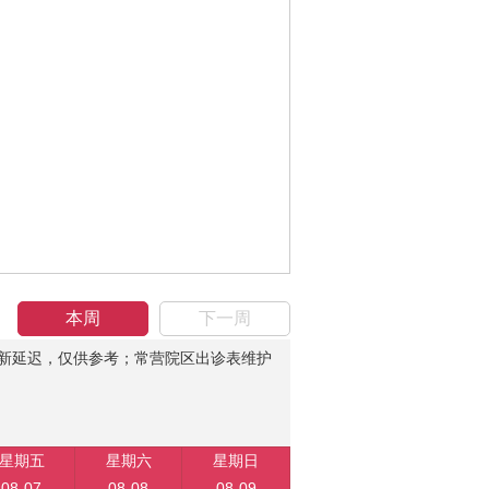
本周
下一周
新延迟，仅供参考；常营院区出诊表维护
星期五
星期六
星期日
08-07
08-08
08-09