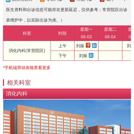
医生资料和出诊信息可能存在更新延迟，仅供参考；常营院区出诊
表维护中，以实际出诊为准。）
星期一
星期二
星
科室
时段
08-03
08-04
08
上午
刘振
刘
消化内科(常营院区)
下午
刘振
*手机端滑动表格查看更多
相关科室
消化内科