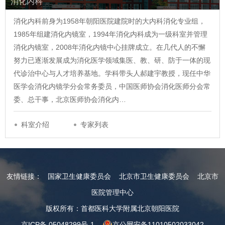
消化内科
消化内科前身为1958年朝阳医院建院时的大内科消化专业组，
1985年组建消化内镜室，1994年消化内科成为一级科室并管理
消化内镜室，2008年消化内镜中心挂牌成立。在几代人的不懈
努力已逐渐发展成为消化医学领域集医、教、研、防于一体的现
代诊治中心与人才培养基地。学科带头人郝建宇教授，现任中华
医学会消化内镜学分会常务委员，中国医师协会消化医师分会常
委、总干事，北京医师协会消化内…
科室介绍
专家列表
友情链接：
国家卫生健康委员会
北京市卫生健康委员会
北京市
医院管理中心
版权所有：首都医科大学附属北京朝阳医院
京ICP备 05048299号-1
京公网安备11010502033042