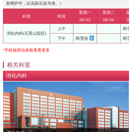
表维护中，以实际出诊为准。）
星期一
星期二
星
科室
时段
08-03
08-04
08
上午
阎雪
消化内科(石景山院区)
下午
阎雪燕
阎雪
*手机端滑动表格查看更多
相关科室
消化内科