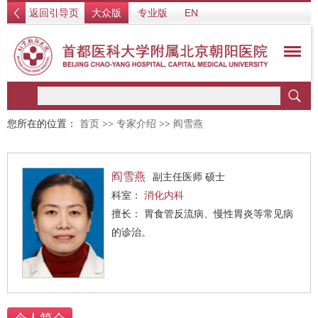
返回引导页
大众版
专业版
EN
您所在的位置：
首页
>>
专家介绍
>>
阎雪燕
阎雪燕
副主任医师 硕士
科室：
消化内科
擅长： 胃食管反流病、慢性胃炎等常见病
的诊治。