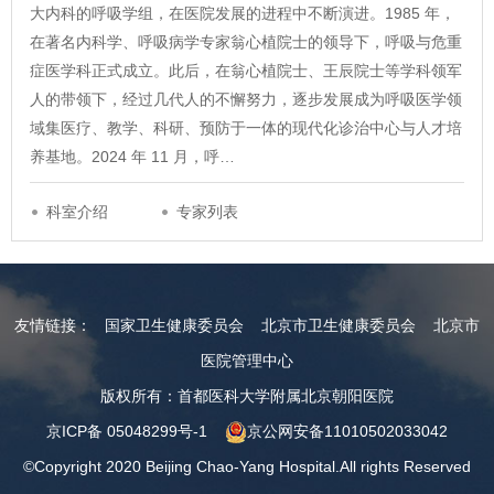
大内科的呼吸学组，在医院发展的进程中不断演进。1985 年，
在著名内科学、呼吸病学专家翁心植院士的领导下，呼吸与危重
症医学科正式成立。此后，在翁心植院士、王辰院士等学科领军
人的带领下，经过几代人的不懈努力，逐步发展成为呼吸医学领
域集医疗、教学、科研、预防于一体的现代化诊治中心与人才培
养基地。2024 年 11 月，呼…
科室介绍
专家列表
友情链接：
国家卫生健康委员会
北京市卫生健康委员会
北京市
医院管理中心
版权所有：首都医科大学附属北京朝阳医院
京ICP备 05048299号-1
京公网安备11010502033042
©Copyright 2020 Beijing Chao-Yang Hospital.All rights Reserved