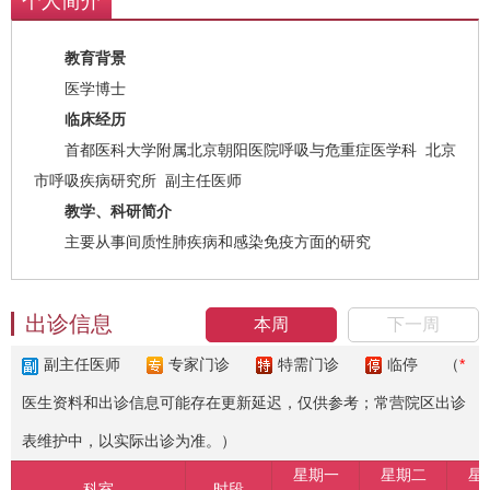
个人简介
教育背景
医学博士
临床经历
首都医科大学附属北京朝阳医院呼吸与危重症医学科 北京
市呼吸疾病研究所 副主任医师
教学、科研简介
主要从事间质性肺疾病和感染免疫方面的研究
出诊信息
本周
下一周
副主任医师
专家门诊
特需门诊
临停
（
*
医生资料和出诊信息可能存在更新延迟，仅供参考；常营院区出诊
表维护中，以实际出诊为准。）
星期一
星期二
星
科室
时段