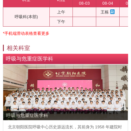
08-03
08-04
08
上午
王栋
呼吸科(本部)
下午
*手机端滑动表格查看更多
相关科室
呼吸与危重症医学科
呼吸与危重症医学科
北京朝阳医院呼吸中心历史源远流长，其前身为 1958 年建院时