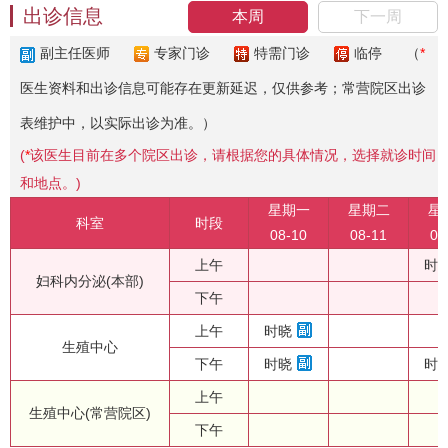
出诊信息
本周
下一周
副主任医师
专家门诊
特需门诊
临停
（
*
医生资料和出诊信息可能存在更新延迟，仅供参考；常营院区出诊
表维护中，以实际出诊为准。）
(
*
该医生目前在多个院区出诊，请根据您的具体情况，选择就诊时间
和地点。)
星期一
星期二
星
科室
时段
08-10
08-11
08
上午
时
妇科内分泌(本部)
下午
上午
时晓
生殖中心
下午
时晓
时
上午
生殖中心(常营院区)
下午