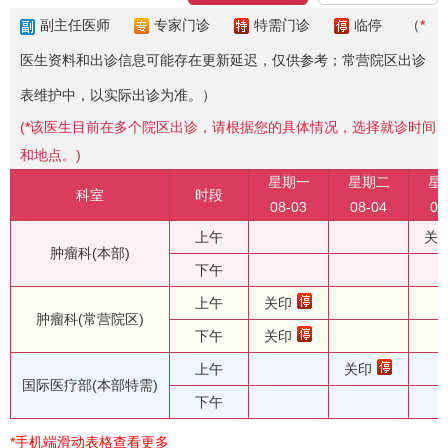
副主任医师
专家门诊
特需门诊
临停
（
*
医生资料和出诊信息可能存在更新延迟，仅供参考；常营院区出诊
表维护中，以实际出诊为准。）
(
*
该医生目前在多个院区出诊，请根据您的具体情况，选择就诊时间
和地点。)
星期一
星期二
星
科室
时段
08-03
08-04
08
上午
关
肿瘤科(本部)
下午
上午
关印
肿瘤科(常营院区)
下午
关印
上午
关印
国际医疗部(本部特需)
下午
*手机端滑动表格查看更多