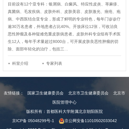
目前设有12个亚专科：银屑病、白癜风、特应性皮炎、荨麻疹、
真菌病、毛发疾病、皮肤外科、皮肤美容、皮肤激光、痤疮、疱
病、中西医结合亚专业，形成了鲜明的专业特色，每年门诊诊疗
逾30万名患者，外地患者占比40%。开放床位12张，可收治良
恶性肿瘤及各种疑难危重皮肤病患者。皮肤外科专业组有手术医
生12人，每年手术量超过8000台，可开展皮肤良恶性肿瘤的切
除、面部年轻化的治疗，包括三…
科室介绍
专家列表
友情链接：
国家卫生健康委员会
北京市卫生健康委员会
北京市
医院管理中心
版权所有：首都医科大学附属北京朝阳医院
京ICP备 05048299号-1
京公网安备11010502033042