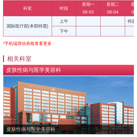
星期一
星期二
星
科室
时段
08-03
08-04
08
上午
何焱
国际医疗部(本部特需)
下午
*手机端滑动表格查看更多
相关科室
皮肤性病与医学美容科
皮肤性病与医学美容科