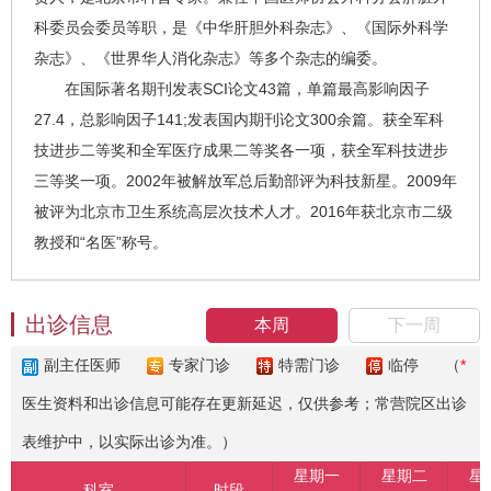
科委员会委员等职，是《中华肝胆外科杂志》、《国际外科学
杂志》、《世界华人消化杂志》等多个杂志的编委。
在国际著名期刊发表SCI论文43篇，单篇最高影响因子
27.4，总影响因子141;发表国内期刊论文300余篇。获全军科
技进步二等奖和全军医疗成果二等奖各一项，获全军科技进步
三等奖一项。2002年被解放军总后勤部评为科技新星。2009年
被评为北京市卫生系统高层次技术人才。2016年获北京市二级
教授和“名医”称号。
出诊信息
本周
下一周
副主任医师
专家门诊
特需门诊
临停
（
*
医生资料和出诊信息可能存在更新延迟，仅供参考；常营院区出诊
表维护中，以实际出诊为准。）
星期一
星期二
星
科室
时段