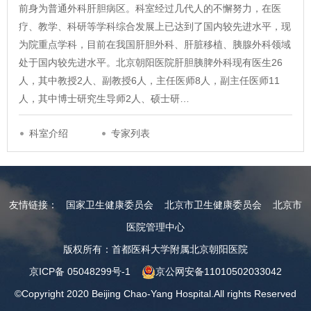
前身为普通外科肝胆病区。科室经过几代人的不懈努力，在医
疗、教学、科研等学科综合发展上已达到了国内较先进水平，现
为院重点学科，目前在我国肝胆外科、肝脏移植、胰腺外科领域
处于国内较先进水平。北京朝阳医院肝胆胰脾外科现有医生26
人，其中教授2人、副教授6人，主任医师8人，副主任医师11
人，其中博士研究生导师2人、硕士研…
科室介绍
专家列表
友情链接：
国家卫生健康委员会
北京市卫生健康委员会
北京市
医院管理中心
版权所有：首都医科大学附属北京朝阳医院
京ICP备 05048299号-1
京公网安备11010502033042
©Copyright 2020 Beijing Chao-Yang Hospital.All rights Reserved