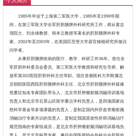
个人简介
诊断治疗方面经验丰富。胰腺和脾脏疾病
的治疗：腹腔镜胰十二指肠切除、腹腔镜
1985年毕业于上海第二军医大学，1985年至1998年期
胰体尾切除术、腹腔镜巨大脾脏切除术
间，在第三军医大学全军肝胆胰脾外科研究所工作，师从黄志
等。
强院士、刘永雄教授、韩本立教授等著名的肝胆胰脾外科专
家。2002年至2003年，在美国匹茨堡大学器官移植研究所做访
问学者。
从事肝胆胰脾疾病的医疗、教学、科研工作36年。曾任全
军肝胆外科委员会委员、第三军医大学教授和研究生导师、解
放军第302医院肝胆外科主任等职。现任首都医科大学附属北
京朝阳医院西院肝胆胰脾外科主任、北京市肝胆胰脾外科疑难
危重症知名专家团队带头人、北京市肝肿瘤射频消融培训基地
负责人和北京市石景山区医学重点学科负责人，是四项国家自
然科学基金等多项课题的负责人，是制定国内外肝血管瘤射频
消融治疗专家共识的负责人，是制定我国原发性肝癌消融治疗
规范指南的专家组成员，是北京市肝肿瘤射频消融培训基地负
责人，是北京市科普专家。兼任中国医师协会外科分会肝脏外