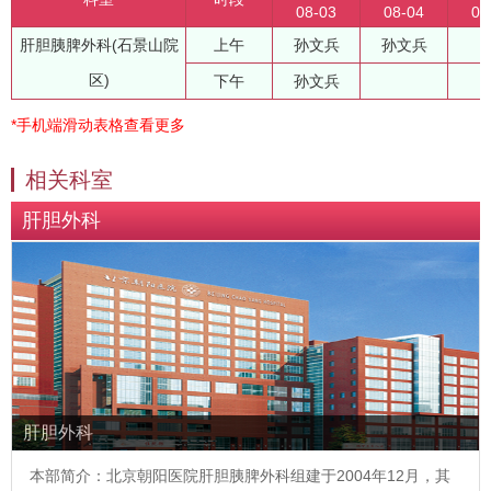
08-03
08-04
08
肝胆胰脾外科(石景山院
上午
孙文兵
孙文兵
区)
下午
孙文兵
*手机端滑动表格查看更多
相关科室
肝胆外科
肝胆外科
本部简介：北京朝阳医院肝胆胰脾外科组建于2004年12月，其