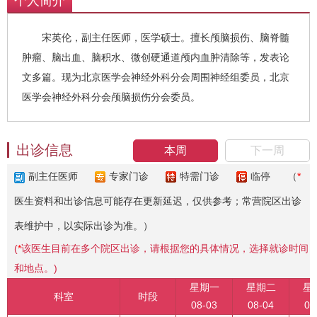
个人简介
宋英伦，副主任医师，医学硕士。擅长颅脑损伤、脑脊髓
肿瘤、脑出血、脑积水、微创硬通道颅内血肿清除等，发表论
文多篇。现为北京医学会神经外科分会周围神经组委员，北京
医学会神经外科分会颅脑损伤分会委员。
出诊信息
本周
下一周
副主任医师
专家门诊
特需门诊
临停
（
*
医生资料和出诊信息可能存在更新延迟，仅供参考；常营院区出诊
表维护中，以实际出诊为准。）
(
*
该医生目前在多个院区出诊，请根据您的具体情况，选择就诊时间
和地点。)
星期一
星期二
星
科室
时段
08-03
08-04
08