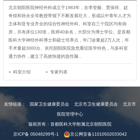
北京朝阳医院神经外科成立于1983年，在李登极、贾保祥、赵
奇煌和孙永全等教授带领下不断发展壮大，形成以中青年人才为
主体和亚专业齐全的综合性神经外科。科室在三个院区均有病
房，共有床位130张，医师40余名，大部分为博士学位。是首都
医科大学神经外科博士和硕士培养点，年门诊量超2万人次，年
手术量超3000台。依托朝阳医院急危重症医学特色，与多科室
通力协作，建立了高效快捷的急性脑…
科室介绍
专家列表
友情链接：
国家卫生健康委员会
北京市卫生健康委员会
北京市
医院管理中心
版权所有：首都医科大学附属北京朝阳医院
京ICP备 05048299号-1
京公网安备11010502033042