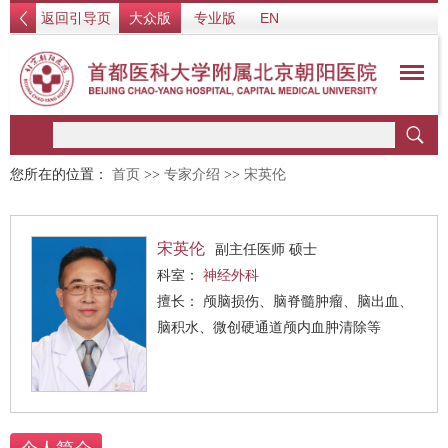
返回引导页
大众版
专业版
EN
您所在的位置：
首页
>>
专家介绍
>>
宋英伦
宋英伦
副主任医师 硕士
科室：
神经外科
擅长： 颅脑损伤、脑脊髓肿瘤、脑出血、
脑积水、微创硬通道颅内血肿清除等