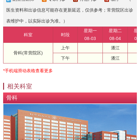
医生资料和出诊信息可能存在更新延迟，仅供参考；常营院区出诊
表维护中，以实际出诊为准。）
星期一
星期二
星
科室
时段
08-03
08-04
08
上午
潘江
骨科(常营院区)
下午
潘江
*手机端滑动表格查看更多
相关科室
骨科