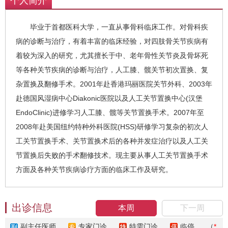
个人简介
毕业于首都医科大学，一直从事骨科临床工作。对骨科疾
病的诊断与治疗，有着丰富的临床经验，对四肢骨关节疾病有
着较为深入的研究，尤其擅长于中、老年骨性关节炎及骨坏死
等各种关节疾病的诊断与治疗，人工膝、髋关节初次置换、复
杂置换及翻修手术。2001年赴香港玛丽医院关节外科、2003年
赴德国风湿病中心Diakonic医院以及人工关节置换中心(汉堡
EndoClinic)进修学习人工膝、髋等关节置换手术。2007年至
2008年赴美国纽约特种外科医院(HSS)研修学习复杂的初次人
工关节置换手术、关节置换术后的各种并发症治疗以及人工关
节置换后失败的手术翻修技术。现主要从事人工关节置换手术
方面及各种关节疾病诊疗方面的临床工作及研究。
出诊信息
本周
下一周
副主任医师
专家门诊
特需门诊
临停
（
*