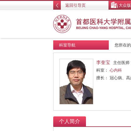
返回引导页
大众版
科室导航
您所在
李奎宝
主任医师
科室：
心内科
擅长： 冠心病、
个人简介