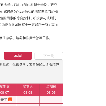
都医科大学，获心血管内科博士学位，研究
作，研究课题为“心房颤动的现况调查与药物
病危险因素的综合控制，积极参与戒烟门
员目前正在参加国家十一五课题一项：高血
修生教学、培养和临床带教等工作。
本周
下一周
新延迟，仅供参考；常营院区出诊表维护
星期五
星期六
星期日
08-07
08-08
08-09
李奎宝