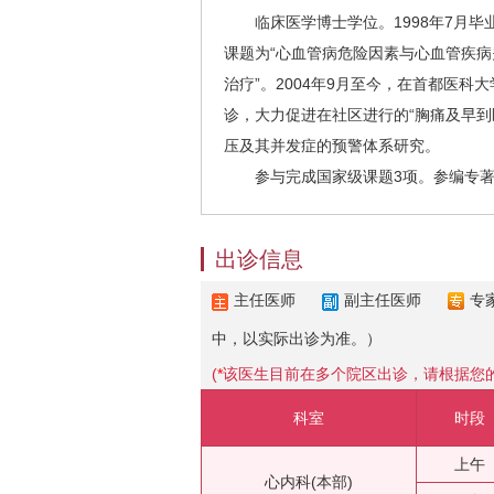
临床医学博士学位。1998年7月毕业
课题为“心血管病危险因素与心血管疾病关
治疗”。2004年9月至今，在首都医
诊，大力促进在社区进行的“胸痛及早到
压及其并发症的预警体系研究。
参与完成国家级课题3项。参编专著5
出诊信息
主任医师
副主任医师
专
中，以实际出诊为准。）
(
*
该医生目前在多个院区出诊，请根据您
科室
时段
上午
心内科(本部)