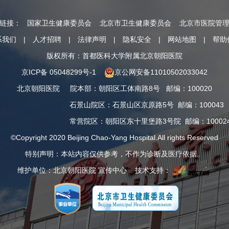
情链接：
国家卫生健康委员会
北京市卫生健康委员会
北京市医院管
系我们
|
人才招聘
|
法律声明
|
隐私安全
|
网站地图
|
帮助
版权所有：首都医科大学附属北京朝阳医院
京ICP备 05048299号-1
京公网安备11010502033042
北京朝阳医院
院本部
：
朝阳区工体南路8号
邮编：100020
石景山院区
：
石景山区京原路5号
邮编：100043
常营院区
：
朝阳区东十里堡路3号院
邮编：10002
©Copyright 2020 Beijing Chao-Yang Hospital.All rights Reserved
特别声明：本站内容仅供参考，不作为诊断及医疗依据。
维护单位：北京朝阳医院 宣传中心 技术支持：