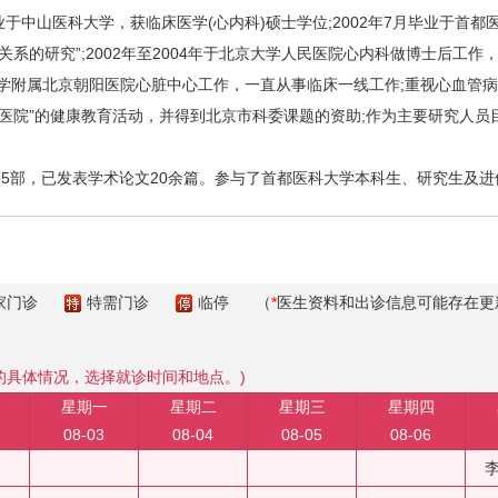
于中山医科大学，获临床医学(心内科)硕士学位;2002年7月毕业于首
系的研究”;2002年至2004年于北京大学人民医院心内科做博士后工
科大学附属北京朝阳医院心脏中心工作，一直从事临床一线工作;重视心血管
医院”的健康教育活动，并得到北京市科委课题的资助;作为主要研究人
部，已发表学术论文20余篇。参与了首都医科大学本科生、研究生及进
家门诊
特需门诊
临停
（
*
医生资料和出诊信息可能存在更
的具体情况，选择就诊时间和地点。)
星期一
星期二
星期三
星期四
08-03
08-04
08-05
08-06