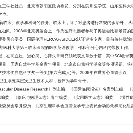
三学社社员，北京市朝阳区政协委员。分别在滨州医学院、山东医科大学
学位。
着临床、教学和科研的任务。临床上，除了对患者进行常规的诊治外，从
的见解。2008年北京奥运会上，作为医疗志愿者参与了奥运会比赛场馆的
会委员，国际伦理FERCAP/SIDCER认证评审专家，目前兼任我院
都医科大学第三临床医院的医学英语教学工作和部分心内科的带教工作。
在高血压、冠心病、心律失常研究领域表文章数十篇，其中SCI收录英
项目、国家自然科学基金青年项目、北京市自然科学基金等多项课题。获
术奖自然科学奖一等奖(第六完成人)等。2008年在世界心血管会议——
市卫生系统高层次卫生技术人材，被评为学科骨干。
cular Disease Research》副主编、《国际临床报告》名誉副主编、《Cardiova
东医药》杂志编委、《临床与病理杂志》青年编委、《实用医学杂志》编委、《
业委员会常务委员、北京生理科学会血管医学专业委员会动脉粥样硬化组