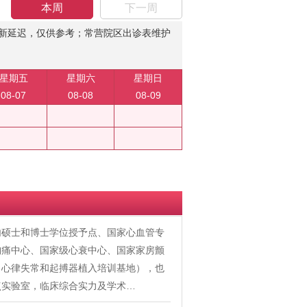
本周
下一周
新延迟，仅供参考；常营院区出诊表维护
星期五
星期六
星期日
08-07
08-08
08-09
内硕士和博士学位授予点、国家心血管专
胸痛中心、国家级心衰中心、国家家房颤
、心律失常和起搏器植入培训基地），也
点实验室，临床综合实力及学术…