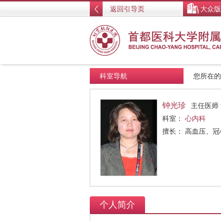
返回引导页
大众版
科室导航
您所在
钟光珍
主任医师
科室：
心内科
擅长： 高血压、
个人简介