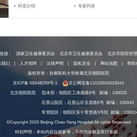
科室介绍
专家列表
情链接：
国家卫生健康委员会
北京市卫生健康委员会
北京市医院管
系我们
|
人才招聘
|
法律声明
|
隐私安全
|
网站地图
|
帮助
版权所有：首都医科大学附属北京朝阳医院
京ICP备 05048299号-1
京公网安备11010502033042
北京朝阳医院
院本部
：
朝阳区工体南路8号
邮编：100020
石景山院区
：
石景山区京原路5号
邮编：100043
常营院区
：
朝阳区东十里堡路3号院
邮编：10002
©Copyright 2020 Beijing Chao-Yang Hospital.All rights Reserved
特别声明：本站内容仅供参考，不作为诊断及医疗依据。