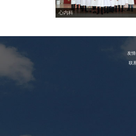
心内科
友
联