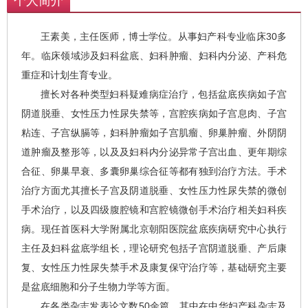
个人简介
王素美，主任医师，博士学位。从事妇产科专业临床30多
年。临床领域涉及妇科盆底、妇科肿瘤、妇科内分泌、产科危
重症和计划生育专业。
擅长对各种类型妇科疑难病症治疗，包括盆底疾病如子宫
阴道脱垂、女性压力性尿失禁等，宫腔疾病如子宫息肉、子宫
粘连、子宫纵膈等，妇科肿瘤如子宫肌瘤、卵巢肿瘤、外阴阴
道肿瘤及整形等，以及及妇科内分泌异常子宫出血、更年期综
合征、卵巢早衰、多囊卵巢综合征等都有独到治疗方法。手术
治疗方面尤其擅长子宫及阴道脱垂、女性压力性尿失禁的微创
手术治疗，以及四级腹腔镜和宫腔镜微创手术治疗相关妇科疾
病。现任首医科大学附属北京朝阳医院盆底疾病研究中心执行
主任及妇科盆底学组长，理论研究包括子宫阴道脱垂、产后康
复、女性压力性尿失禁手术及康复保守治疗等，基础研究主要
是盆底细胞和分子生物力学等方面。
在各类杂志发表论文数50余篇，其中在中华妇产科杂志及