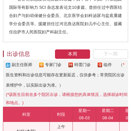
国际等有影响力 SCI 杂志发表论文10多篇。曾担任过中西医结
合妇产与妇幼保健分会委员、北京医学会妇科泌尿与盆底重建
学分会委员等。援建担任过河北燕达医院妇儿中心主任、援藏
任拉萨市人民医院妇产科副主任。
出诊信息
本周
下一周
副主任医师
专家门诊
特需门诊
临停
（
*
医生资料和出诊信息可能存在更新延迟，仅供参考；常营院区出诊
表维护中，以实际出诊为准。）
(
*
该医生目前在多个院区出诊，请根据您的具体情况，选择就诊时间
和地点。)
星期一
星期二
星
科室
时段
08-03
08-04
08
上午