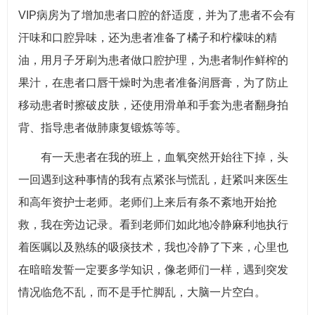
VIP病房为了增加患者口腔的舒适度，并为了患者不会有
汗味和口腔异味，还为患者准备了橘子和柠檬味的精
油，用月子牙刷为患者做口腔护理，为患者制作鲜榨的
果汁，在患者口唇干燥时为患者准备润唇膏，为了防止
移动患者时擦破皮肤，还使用滑单和手套为患者翻身拍
背、指导患者做肺康复锻炼等等。
有一天患者在我的班上，血氧突然开始往下掉，头
一回遇到这种事情的我有点紧张与慌乱，赶紧叫来医生
和高年资护士老师。老师们上来后有条不紊地开始抢
救，我在旁边记录。看到老师们如此地冷静麻利地执行
着医嘱以及熟练的吸痰技术，我也冷静了下来，心里也
在暗暗发誓一定要多学知识，像老师们一样，遇到突发
情况临危不乱，而不是手忙脚乱，大脑一片空白。