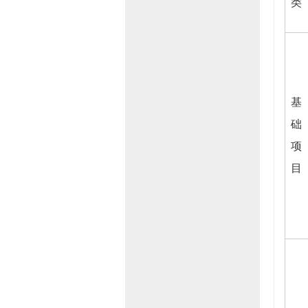
类
基
础
项
目