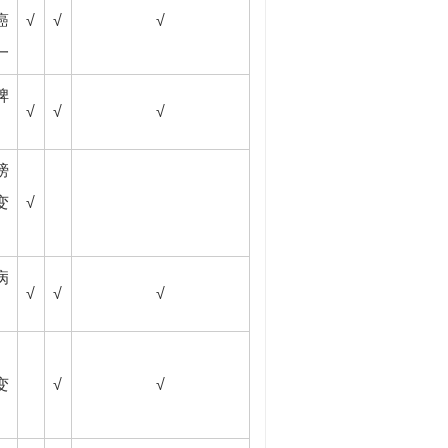
癌
√
√
√
一
脾
√
√
√
膀
变
√
病
√
√
√
变
√
√