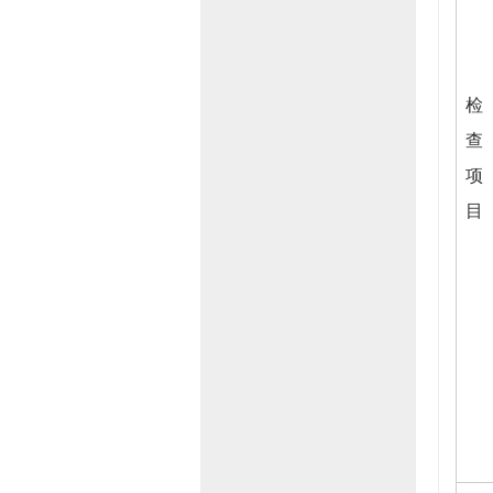
检
查
项
目