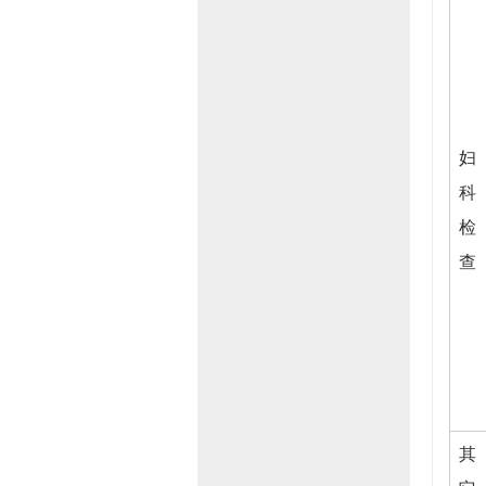
妇
科
检
查
其