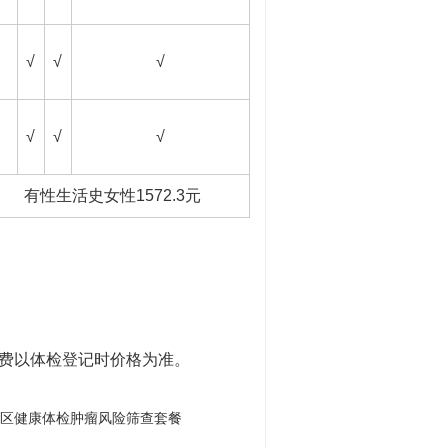
√
√
√
√
√
√
有性生活史女性1572.3元
收费以体检登记时价格为准。
区健康体检肿瘤风险筛查套餐