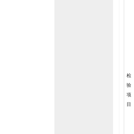
检
验
项
目