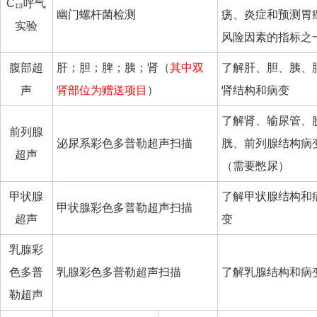
C₁₃呼气
幽门螺杆菌检测
疡、炎症和预测胃
实验
风险因素的指标之
腹部超
肝；胆；脾；胰；肾（
其中双
了解肝、胆、胰、
声
肾部位为赠送项目
）
肾结构和病变
了解肾、输尿管、
前列腺
泌尿系彩色多普勒超声扫描
胱、前列腺结构病
超声
（需要憋尿）
甲状腺
了解甲状腺结构和
甲状腺彩色多普勒超声扫描
超声
变
乳腺彩
色多普
乳腺彩色多普勒超声扫描
了解乳腺结构和病
勒超声