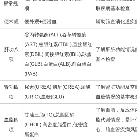
尿常规
项
脏疾病基本检查
便常规
便外观+便潜血
辅助筛查消化道疾
谷丙转氨酶(ALT),谷草转氨酶
(AST),总胆红素(TBIL),直接胆红
肝功八
了解肝脏功能情况
素(DBIL),间接胆红素(IBIL),球蛋
项
基本检查
白(GLB),白蛋白(ALB),前白蛋白
(PAB)
肾功四
尿素(UREA),肌酐(CREA),尿酸
了解肾脏功能及空
项
(URIC),血糖(GLU)
血糖情况的基本检
了解血脂，反应体
甘油三脂(TG),总胆固醇
血脂四
脂代谢情况，是评
(CHOL),高密度脂蛋白,低密度
项
心、脑血管疾病风
脂蛋白