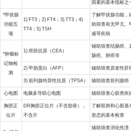
因素的基本指标之
*甲状腺
了解甲状腺功能，
1) FT3；2) FT4；3) TT3；4)
功能五
助筛查有无甲亢、
TT4；5) TSH
项
减等疾病
辅助筛查结肠癌、
1) 癌胚抗原（CEA）
*肿瘤标
肠癌、肺癌等
记物检
2) 甲胎蛋白（AFP）
辅助筛查原发性肝
测
3) 前列腺特异性抗原（TPSA）
辅助筛查前列腺癌
心电图
电脑多导联心电图
辅助筛查心脏类疾
胸部正
DR胸部正位片（不含肋骨），
了解双肺和心脏基
位片
不含片
形态的基本检查
辅助筛查消化性溃