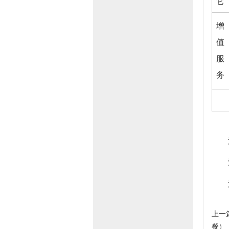
它
增
值
服
务
上一
餐）