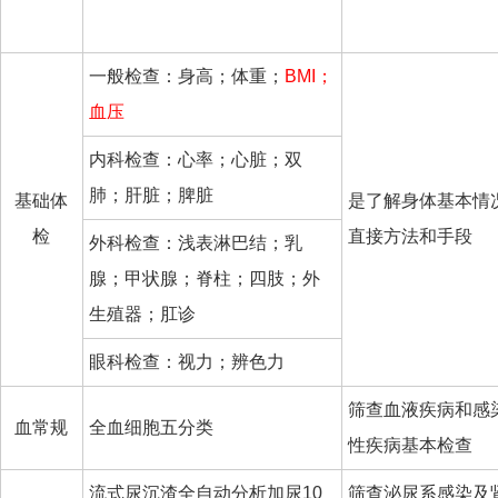
一般检查：身高；体重；
BMI；
血压
内科检查：心率；心脏；双
肺；肝脏；脾脏
基础体
是了解身体基本情
检
直接方法和手段
外科检查：浅表淋巴结；乳
腺；甲状腺；脊柱；四肢；外
生殖器；肛诊
眼科检查：视力；辨色力
筛查血液疾病和感
血常规
全血细胞五分类
性疾病基本检查
流式尿沉渣全自动分析加尿10
筛查泌尿系感染及