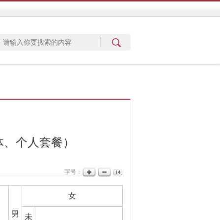
体、个人套餐）
字号：
女
男
未