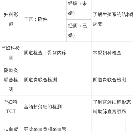
经腹（未
婚）
妇科彩
了解生殖系统结构
子宫；附件
超
病变
经阴（已
婚）
**妇科检
阴道检查；骨盆内诊
常规妇科检查
查
阴道炎
联合检
阴道炎联合检测
阴道炎联合检测
测
**妇科
了解宫颈细胞形态
宫颈超薄细胞检测
TCT
辅助筛查宫颈癌
抽血费
静脉采血费和采血管