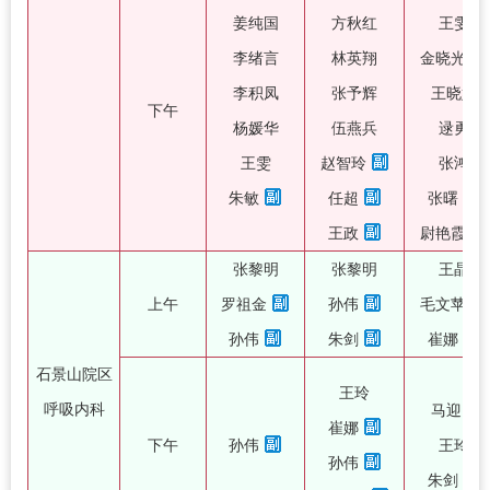
姜纯国
方秋红
王雯
李绪言
林英翔
金晓光
李积凤
张予辉
王晓娟
下午
杨媛华
伍燕兵
逯勇
王雯
赵智玲
张鸿
朱敏
任超
张曙
王政
尉艳霞
张黎明
张黎明
王晶
上午
罗祖金
孙伟
毛文苹
孙伟
朱剑
崔娜
石景山院区
王玲
呼吸内科
马迎民
崔娜
下午
孙伟
王玲
孙伟
朱剑