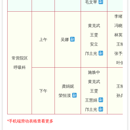
毛文苹
李绪言
黄克武
冯晓凯
王雯
林英翔
上午
吴娜
安立
王臻
邝土光
张予辉
常营院区
叶俏
呼吸科
施焕中
黄克武
龚娟妮
王臻
下午
王雯
荣恒漠
孙兵
王慧娟
邝土光
*手机端滑动表格查看更多