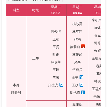
星期一
星期二
星期三
科室
时段
08-03
08-04
08-05
李积凤
杨苏乔
施焕中
郭兮恒
林英翔
黄克武
王臻
张鸿
郭兮恒
王雯
徐莉莉
朱娅玲
叶俏
林俊岭
上午
金晓光
林俊岭
孙兵
逯勇
王峰
伍燕兵
张鸿
詹曦
王栋
林俊岭
本部
邝土光
王政
王慧娟
呼吸科
尉艳霞
朱敏
龚娟妮
唐晓