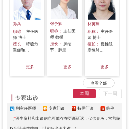
张予辉
孙兵
林英翔
郭
职称：
主任医
医
职称：
主任医
职称：
主任医
职
师 教授
师 博士
师 博士
师
擅长：
肺结
/
擅长：
呼吸危
擅长：
慢性阻
节、肺癌…
重症和…
塞性肺…
睡
更多
更多
更多
查看全部
本周
下一周
专家出诊
副主任医师
专家门诊
特需门诊
临停
（
*
医生资料和出诊信息可能存在更新延迟，仅供参考；常营院
区出诊表维护中，以实际出诊为准。）