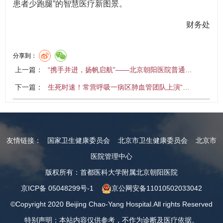
患者少跑腿”的智慧医疗新图景。
财务处
分享到：
上一篇：
“携手并进，扬帆启航”——北京朝阳医院普通…
下一篇：
生死时速！常营呼吸一病区肺血管团队上演“…
友情链接：
国家卫生健康委员会
北京市卫生健康委员会
北京市
医院管理中心
版权所有：首都医科大学附属北京朝阳医院
京ICP备 05048299号-1
京公网安备11010502033042
©Copyright 2020 Beijing Chao-Yang Hospital.All rights Reserved
特别声明：本站内容仅供参考，不作为诊断及医疗依据。