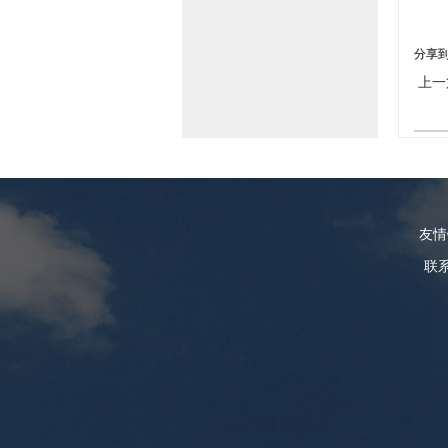
分享
上一
友
联