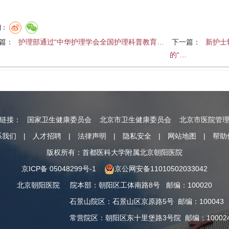
到：
篇：
护理部通过“中华护理学会全国护理科普教育…
下一篇：
新护士
的“…
情链接：
国家卫生健康委员会
北京市卫生健康委员会
北京市医院管
系我们
|
人才招聘
|
法律声明
|
隐私安全
|
网站地图
|
帮助
版权所有：首都医科大学附属北京朝阳医院
京ICP备 05048299号-1
京公网安备11010502033042
北京朝阳医院
院本部
：
朝阳区工体南路8号
邮编：100020
石景山院区
：
石景山区京原路5号
邮编：100043
常营院区
：
朝阳区东十里堡路3号院
邮编：10002