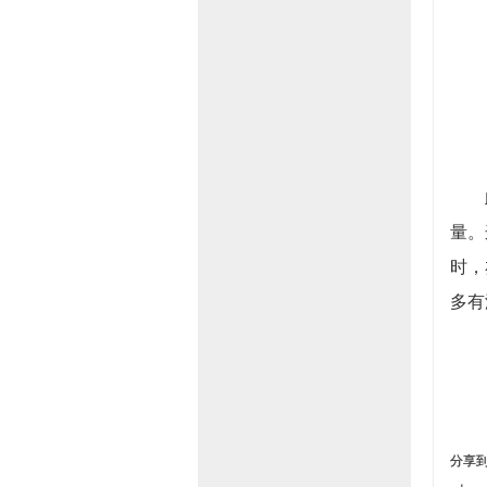
此次
量。
时，
多有
分享