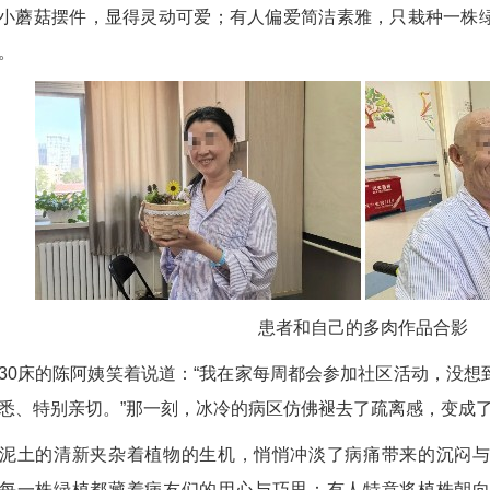
小蘑菇摆件，显得灵动可爱；有人偏爱简洁素雅，只栽种一株
。
患者和自己的多肉作品合影
床的陈阿姨笑着说道：“我在家每周都会参加社区活动，没想
悉、特别亲切。”那一刻，冰冷的病区仿佛褪去了疏离感，变成
土的清新夹杂着植物的生机，悄悄冲淡了病痛带来的沉闷与
每一株绿植都藏着病友们的用心与巧思：有人特意将植株朝