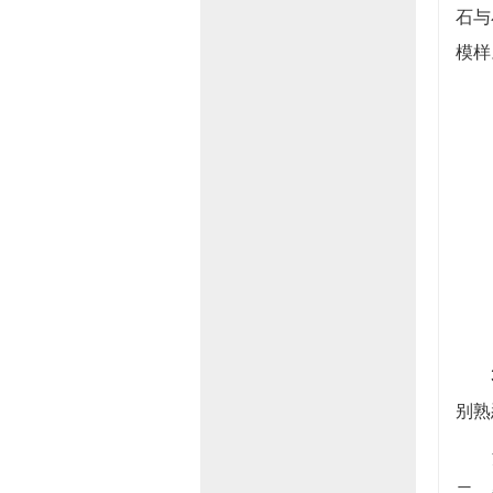
石与
模样
30
别熟
泥
二，