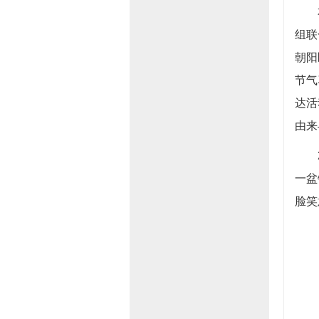
本次
组联
朝阳
节气
达活
由来
25
一盆
脸笑