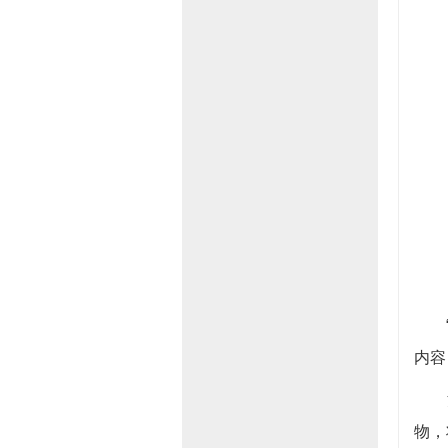
“宣
内容
活
物，