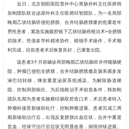
近日，北京朝阳医院普外中心胃肠外科主任医师韩
加刚团队联合泌尿外科主任医师邱智团队，为一名局部
晚期乙状结肠癌侵犯膀胱、合并结肠膀胱瘘的危重老年
男性患者，紧急实施腹腔镜下乙状结肠癌根治术+全膀胱
切除术。凭借多学科精准协作、精细手术操作，手术顺
利完成，目前患者术后恢复良好，已康复出院。
该患者3个月前确诊局部晚期乙状结肠癌并伴随肠梗
阻，肿瘤已侵犯全膀胱，合并结肠膀胱瘘及肠系膜多发
淋巴结转移，继发重度泌尿系统感染。为解除肠道梗
阻、控制局部病灶、为后续根治手术创造条件，韩加刚
团队先期为患者实施横结肠双腔造口术，术后患者转入
肿瘤科接受新辅助化疗，控制肿瘤进展。患者完成三周
期新辅助治疗后，出现反复膀胱出血症状，合并中重度
贫血，经保守治疗后症状无明显改善，病情持续进展。