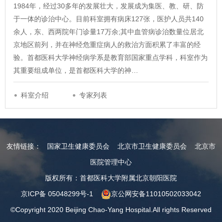
1984年，经过30多年的发展壮大，发展成为集医、教、研、防
于一体的诊治中心。目前科室拥有病床127张，医护人员共140
余人，东、西两院年门诊量17万余;其中血管病诊治数量位居北
京地区前列，并在神经危重症病人的救治方面积累了丰富的经
验。首都医科大学神经病学系是教育部国家重点学科，科室作为
其重要组成单位，是首都医科大学的神…
科室介绍
专家列表
友情链接：
国家卫生健康委员会
北京市卫生健康委员会
北京市
医院管理中心
版权所有：首都医科大学附属北京朝阳医院
京ICP备 05048299号-1
京公网安备11010502033042
©Copyright 2020 Beijing Chao-Yang Hospital.All rights Reserved