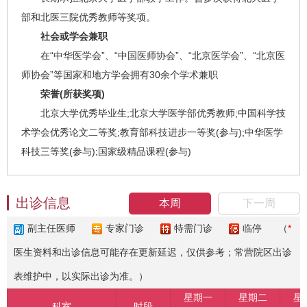
部和北医三院优秀教师等奖项。
社会或学会兼职
在“中华医学会”、“中国医师协会”、“北京医学会”、“北京医
师协会”等国家和地方学会拥有30余个学术兼职
荣誉(所获奖项)
北京大学优秀毕业生;北京大学医学部优秀教师;中国科学技
术学会优秀论文二等奖;教育部科技进步一等奖(参与);中华医学
科技三等奖(参与);国家级精品课程(参与)
出诊信息
本周
下一周
副主任医师
专家门诊
特需门诊
临停
（
*
医生资料和出诊信息可能存在更新延迟，仅供参考；常营院区出诊
表维护中，以实际出诊为准。）
星期一
星期二
星
科室
时段