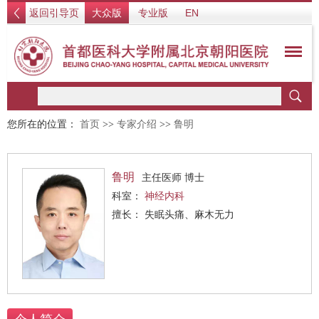
返回引导页
大众版
专业版
EN
您所在的位置：
首页
>>
专家介绍
>>
鲁明
鲁明
主任医师 博士
科室：
神经内科
擅长： 失眠头痛、麻木无力