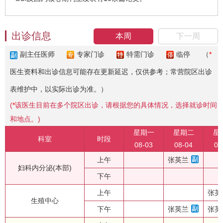
出诊信息
本周
下一周
副主任医师
专家门诊
特需门诊
临停
（
*
医生资料和出诊信息可能存在更新延迟，仅供参考；常营院区出诊
表维护中，以实际出诊为准。）
(
*
该医生目前在多个院区出诊，请根据您的具体情况，选择就诊时间
和地点。)
星期一
星期二
星
科室
时段
08-03
08-04
08
上午
张英兰
妇科内分泌(本部)
下午
上午
张英
生殖中心
下午
张英兰
张英