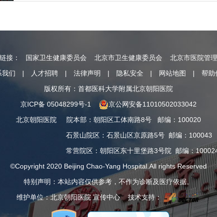
情链接：
国家卫生健康委员会
北京市卫生健康委员会
北京市医院管
系我们
|
人才招聘
|
法律声明
|
隐私安全
|
网站地图
|
帮助
版权所有：首都医科大学附属北京朝阳医院
京ICP备 05048299号-1
京公网安备11010502033042
北京朝阳医院
院本部
：
朝阳区工体南路8号
邮编：100020
石景山院区
：
石景山区京原路5号
邮编：100043
常营院区
：
朝阳区东十里堡路3号院
邮编：10002
©Copyright 2020 Beijing Chao-Yang Hospital.All rights Reserved
特别声明：本站内容仅供参考，不作为诊断及医疗依据。
维护单位：北京朝阳医院 宣传中心 技术支持：