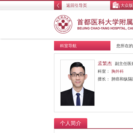
返回引导页
大众版
科室导航
您所在
孟繁杰
副主任医
科室：
胸外科
擅长： 肺癌和纵
个人简介