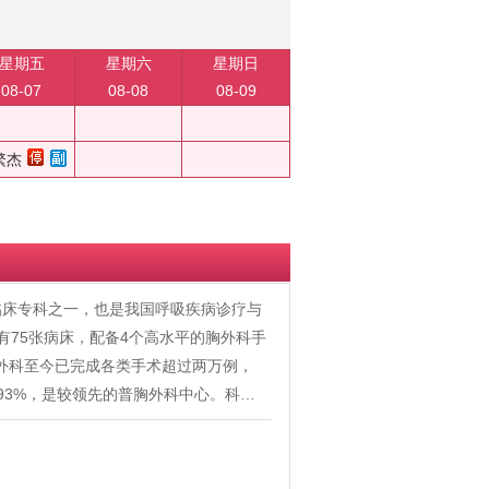
星期五
星期六
星期日
08-07
08-08
08-09
繁杰
临床专科之一，也是我国呼吸疾病诊疗与
有75张病床，配备4个高水平的胸外科手
胸外科至今已完成各类手术超过两万例，
比93%，是较领先的普胸外科中心。科…