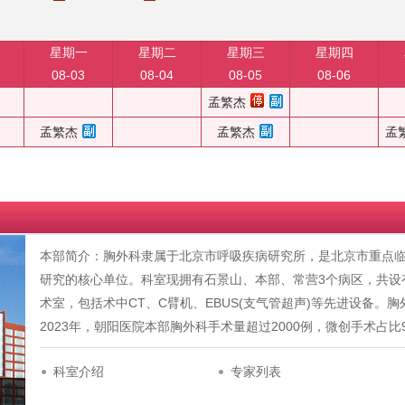
星期一
星期二
星期三
星期四
08-03
08-04
08-05
08-06
孟繁杰
孟繁杰
孟繁杰
孟
本部简介：胸外科隶属于北京市呼吸疾病研究所，是北京市重点
研究的核心单位。科室现拥有石景山、本部、常营3个病区，共设
术室，包括术中CT、C臂机、EBUS(支气管超声)等先进设备。
2023年，朝阳医院本部胸外科手术量超过2000例，微创手术占
科室介绍
专家列表