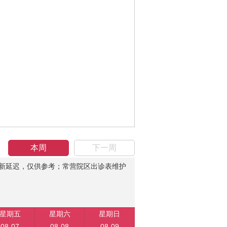
本周
下一周
新延迟，仅供参考；常营院区出诊表维护
星期五
星期六
星期日
08-07
08-08
08-09