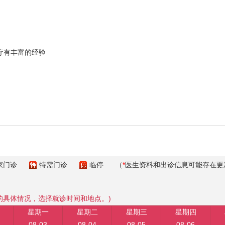
有丰富的经验
家门诊
特需门诊
临停
（
*
医生资料和出诊信息可能存在更
的具体情况，选择就诊时间和地点。)
星期一
星期二
星期三
星期四
08-03
08-04
08-05
08-06