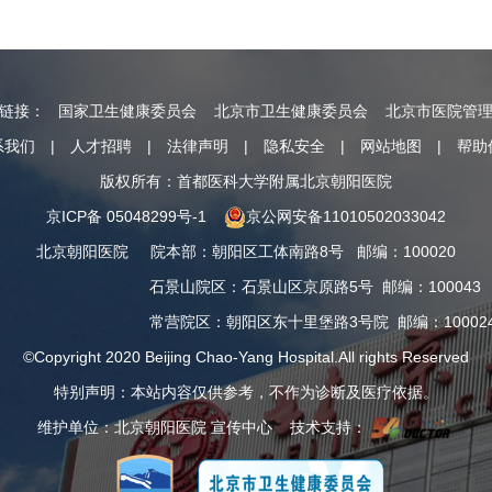
情链接：
国家卫生健康委员会
北京市卫生健康委员会
北京市医院管
系我们
|
人才招聘
|
法律声明
|
隐私安全
|
网站地图
|
帮助
版权所有：首都医科大学附属北京朝阳医院
京ICP备 05048299号-1
京公网安备11010502033042
北京朝阳医院
院本部
：
朝阳区工体南路8号
邮编：100020
石景山院区
：
石景山区京原路5号
邮编：100043
常营院区
：
朝阳区东十里堡路3号院
邮编：10002
©Copyright 2020 Beijing Chao-Yang Hospital.All rights Reserved
特别声明：本站内容仅供参考，不作为诊断及医疗依据。
维护单位：北京朝阳医院 宣传中心 技术支持：