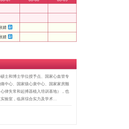
张婧
张婧
内硕士和博士学位授予点、国家心血管专
胸痛中心、国家级心衰中心、国家家房颤
、心律失常和起搏器植入培训基地），也
点实验室，临床综合实力及学术…