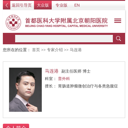
返回引导页
大众版
专业版
EN
您所在的位置：
首页
>>
专家介绍
>>
马连港
马连港
副主任医师 博士
科室：
普外科
擅长： 胃肠道肿瘤微创治疗与各类急腹症