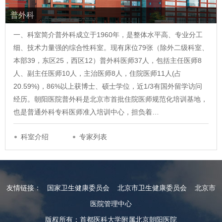
普外科
一、科室简介普外科成立于1960年，是整体水平高、专业分工
细、技术力量强的综合性科室。现有床位79张（除外二级科室、
本部39，东区25，西区12）普外科医师37人，包括主任医师8
人、副主任医师10人，主治医师8人，住院医师11人(占
20.59%)，86%以上获博士、硕士学位，近1/3有国外留学访问
经历。朝阳医院普外科是北京市首批住院医师规范化培训基地，
也是普通外科专科医师准入培训中心，担负着…
科室介绍
专家列表
友情链接：
国家卫生健康委员会
北京市卫生健康委员会
北京市
医院管理中心
版权所有：首都医科大学附属北京朝阳医院