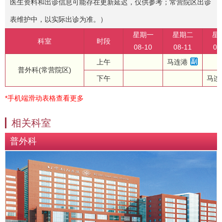
医生资料和出诊信息可能存在更新延迟，仅供参考；常营院区出诊
表维护中，以实际出诊为准。）
星期一
星期二
星
科室
时段
08-10
08-11
08
上午
马连港
普外科(常营院区)
下午
马连
*手机端滑动表格查看更多
相关科室
普外科