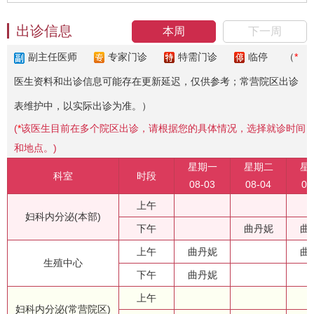
出诊信息
本周
下一周
副主任医师
专家门诊
特需门诊
临停
（
*
医生资料和出诊信息可能存在更新延迟，仅供参考；常营院区出诊
表维护中，以实际出诊为准。）
(
*
该医生目前在多个院区出诊，请根据您的具体情况，选择就诊时间
和地点。)
星期一
星期二
星
科室
时段
08-03
08-04
08
上午
妇科内分泌(本部)
下午
曲丹妮
曲
上午
曲丹妮
曲
生殖中心
下午
曲丹妮
上午
妇科内分泌(常营院区)