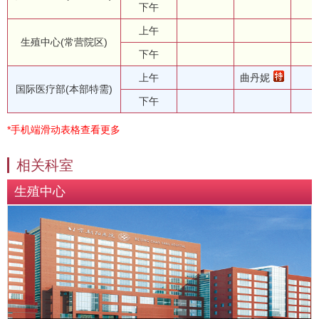
下午
上午
生殖中心(常营院区)
下午
上午
曲丹妮
国际医疗部(本部特需)
下午
*手机端滑动表格查看更多
相关科室
生殖中心