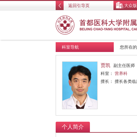
返回引导页
大众版
科室导航
您所在
贾凯
副主任医师
科室：
营养科
擅长： 擅长各类
个人简介