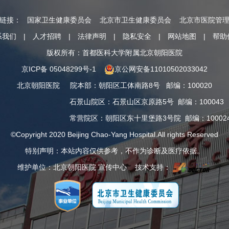
情链接：
国家卫生健康委员会
北京市卫生健康委员会
北京市医院管
系我们
|
人才招聘
|
法律声明
|
隐私安全
|
网站地图
|
帮助
版权所有：首都医科大学附属北京朝阳医院
京ICP备 05048299号-1
京公网安备11010502033042
北京朝阳医院
院本部
：
朝阳区工体南路8号
邮编：100020
石景山院区
：
石景山区京原路5号
邮编：100043
常营院区
：
朝阳区东十里堡路3号院
邮编：10002
©Copyright 2020 Beijing Chao-Yang Hospital.All rights Reserved
特别声明：本站内容仅供参考，不作为诊断及医疗依据。
维护单位：北京朝阳医院 宣传中心 技术支持：