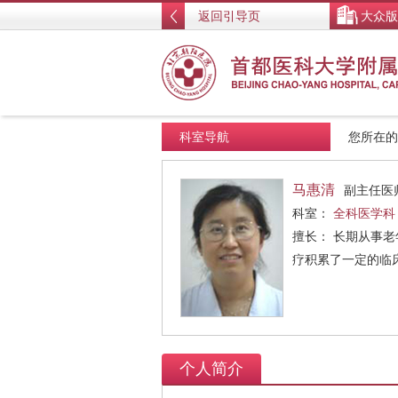
返回引导页
大众版
科室导航
您所在
马惠清
副主任医
科室：
全科医学科
擅长： 长期从事
疗积累了一定的临
个人简介