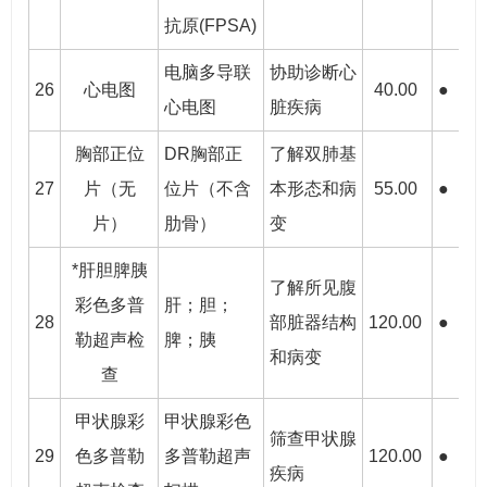
抗原(FPSA)
电脑多导联
协助诊断心
26
心电图
40.00
●
●
心电图
脏疾病
胸部正位
DR胸部正
了解双肺基
27
片（无
位片（不含
本形态和病
55.00
●
●
片）
肋骨）
变
*肝胆脾胰
了解所见腹
彩色多普
肝；胆；
28
部脏器结构
120.00
●
●
勒超声检
脾；胰
和病变
查
甲状腺彩
甲状腺彩色
筛查甲状腺
29
色多普勒
多普勒超声
120.00
●
●
疾病