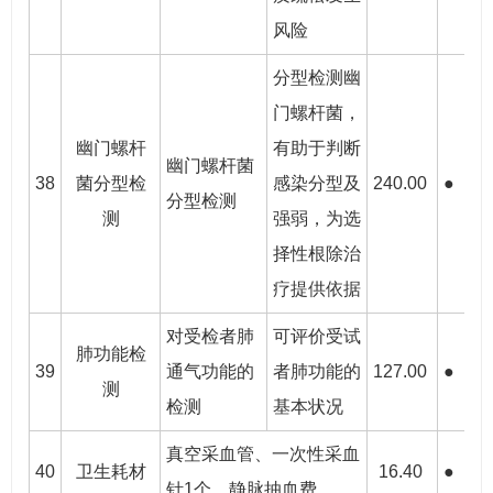
风险
分型检测幽
门螺杆菌，
幽门螺杆
有助于判断
幽门螺杆菌
38
菌分型检
感染分型及
240.00
●
●
分型检测
测
强弱，为选
择性根除治
疗提供依据
对受检者肺
可评价受试
肺功能检
39
通气功能的
者肺功能的
127.00
●
●
测
检测
基本状况
真空采血管、一次性采血
40
卫生耗材
16.40
●
●
针1个、静脉抽血费