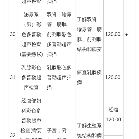
超声检查
扫描
泌尿系
双肾、输尿
了解双肾、
（男）彩
管、膀胱、
输尿管、膀
30
色多普勒
前列腺彩色
120.00
●
胱、前列腺
超声检查
多普勒超声
结构和病变
(需要憋尿)
扫描
乳腺彩色
乳腺彩色多
筛查乳腺疾
31
多普勒超
普勒超声扫
120.00
●
病
声检查
描
经腹部妇
经腹
科彩色多
120.00
普勒超声
了解生殖系
检查(需要
子宫；附
32
统结构和病
●