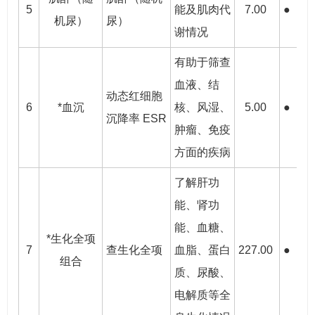
5
能及肌肉代
7.00
●
●
机尿）
尿）
谢情况
有助于筛查
血液、结
动态红细胞
6
*血沉
核、风湿、
5.00
●
●
沉降率 ESR
肿瘤、免疫
方面的疾病
了解肝功
能、肾功
能、血糖、
*生化全项
7
查生化全项
血脂、蛋白
227.00
●
●
组合
质、尿酸、
电解质等全