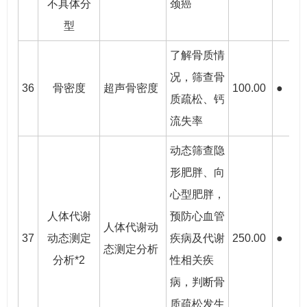
不具体分
颈癌
型
了解骨质情
况，筛查骨
36
骨密度
超声骨密度
100.00
●
●
质疏松、钙
流失率
动态筛查隐
形肥胖、向
心型肥胖，
人体代谢
预防心血管
人体代谢动
37
动态测定
疾病及代谢
250.00
●
●
态测定分析
分析*2
性相关疾
病，判断骨
质疏松发生