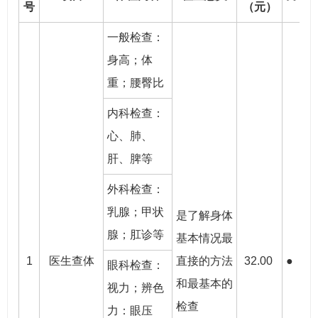
号
（元）
一般检查：
身高；体
重；腰臀比
内科检查：
心、肺、
肝、脾等
外科检查：
乳腺；甲状
是了解身体
腺；肛诊等
基本情况最
1
医生查体
直接的方法
32.00
●
●
眼科检查：
和最基本的
视力；辨色
检查
力：眼压