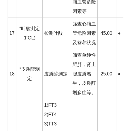
脑血管危险
因素等
筛查心脑血
*叶酸测定
17
检测叶酸
管危险因素
45.00
●
●
(FOL)
及营养状况
筛查单纯性
肥胖，肾上
*皮质醇测
18
皮质醇测定
腺皮质增
25.00
●
●
定
生，皮质醇
增多症等。
1)FT3；
2)FT4；
3)TT3；