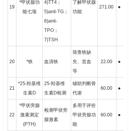
*甲状腺功
4)TT4；
了解甲状腺
19
271.00
●
●
能七项
5)anti-TG；
功能
6)anti-
TPO；
7)TSH
筛查铁缺
20
*铁
血清铁
失、贫血
22.00
●
●
等
*25-羟基维
25-羟基维
辅助判断骨
21
60.00
●
●
生素D
生素D检测
代谢
*甲状旁腺
多用于评价
检测甲状旁
22
激素测定
甲状旁腺功
60.00
●
●
腺激素
(PTH)
能