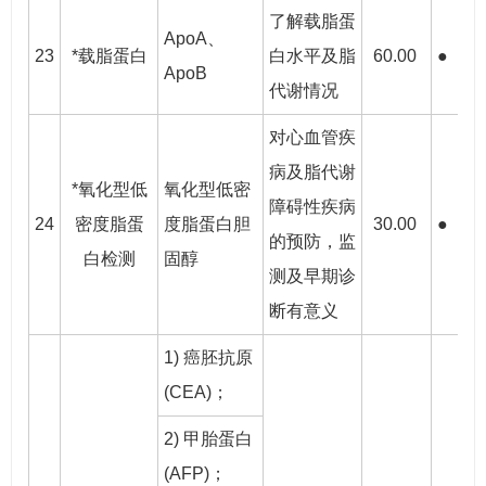
了解载脂蛋
ApoA、
23
*载脂蛋白
白水平及脂
60.00
●
●
ApoB
代谢情况
对心血管疾
病及脂代谢
*氧化型低
氧化型低密
障碍性疾病
24
密度脂蛋
度脂蛋白胆
30.00
●
●
的预防，监
白检测
固醇
测及早期诊
断有意义
1) 癌胚抗原
(CEA)；
2) 甲胎蛋白
(AFP)；