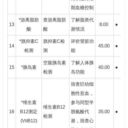
期血糖控制
*游离脂肪
查游离脂肪
了解脂类代
13
8.00
●
●
酸
酸
谢情况
*胱抑素C
胱抑素C检
评价肾脏功
14
45.00
●
●
检测
测
能
空腹胰岛素
了解人体胰
15
*胰岛素
40.00
●
●
检测
岛功能
筛查巨幼细
胞性贫血，
*维生素
参与同型半
维生素B12
16
B12测定
胱氨酸代
35.00
●
●
检测
(VitB12)
谢，筛查心