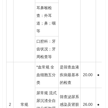
耳鼻喉检
查：外耳
道；鼻；咽
等
口腔科：牙
齿状况；牙
周检查等
*血常规 全
是筛查血液
血细胞五分
疾病最基本
20.00
●
●
类
的检查
尿常规 流式
筛查泌尿系
尿沉渣全自
2
常规
感染及肾脏
26.00
●
●