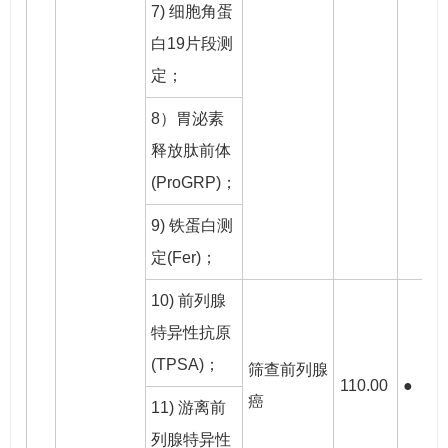
7) 细胞角蛋
白19片段测
定；
8）胃泌素
释放肽前体
(ProGRP)；
9) 铁蛋白测
定(Fer)；
10) 前列腺
特异性抗原
(TPSA)；
筛查前列腺
110.00
●
癌
11) 游离前
列腺特异性