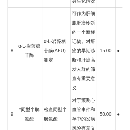
身生化情况
可作为肝细
胞肝癌诊断
的一个新标
α-L-岩藻糖
记物。对肝
α-L-岩藻糖
8
苷酶(AFU)
癌的早期诊
15.00
●
●
苷酶
测定
断和肝癌高
发人群的筛
查有重要意
义
对于预测心
*同型半胱
检查同型半
血管事件和
9
50.00
●
●
氨酸
胱氨酸
卒中的发病
风险有意义