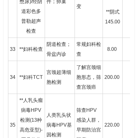
憋尿)/经阴
件；卵巢
变
道彩色多
**阴式
普勒超声
145.00
检查
阴道检查；
常规妇科检
33
**妇科检查
8.00
●
骨盆内诊
查
了解宫颈细
宫颈超薄细
34
**妇科TCT
胞形态，筛
200.00
●
胞检测
查宫颈癌
**人乳头瘤
病毒HPV
筛查HPV
人类乳头状
检测(13种
感染人群，
35
病毒HPV基
220.00
●
高危亚型)-
早期防治宫
因检测