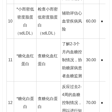
*小而密低
检查小而密
辅助评估心
密度脂蛋
低密度脂蛋
10
血管疾病风
60.00
●
●
白
白
险
（sdLDL）
（sdLDL）
了解2-3个
月内血糖控
*糖化血红
查糖化血红
11
制情况，协
30.00
●
●
蛋白
蛋白
助糖尿病患
者血糖监测
反应过去2-
4周的血糖
*糖化白蛋
查糖化白蛋
12
控制情况，
70.00
●
●
白
白
用以进行短