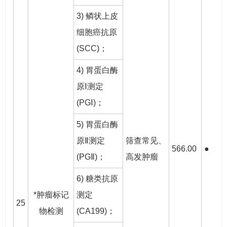
3) 鳞状上皮
细胞癌抗原
(SCC)；
4) 胃蛋白酶
原Ⅰ测定
(PGⅠ)；
5) 胃蛋白酶
原Ⅱ测定
筛查常见、
566.00
●
●
(PGⅡ)；
高发肿瘤
6) 糖类抗原
*肿瘤标记
测定
25
物检测
(CA199)；