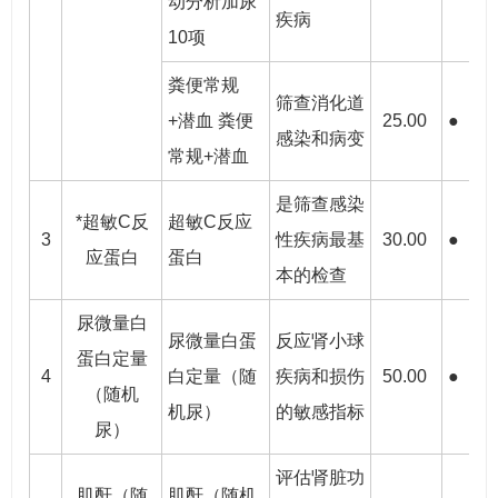
动分析加尿
疾病
10项
粪便常规
筛查消化道
+潜血 粪便
25.00
●
●
感染和病变
常规+潜血
是筛查感染
*超敏C反
超敏C反应
3
性疾病最基
30.00
●
●
应蛋白
蛋白
本的检查
尿微量白
尿微量白蛋
反应肾小球
蛋白定量
4
白定量（随
疾病和损伤
50.00
●
●
（随机
机尿）
的敏感指标
尿）
评估肾脏功
肌酐（随
肌酐（随机