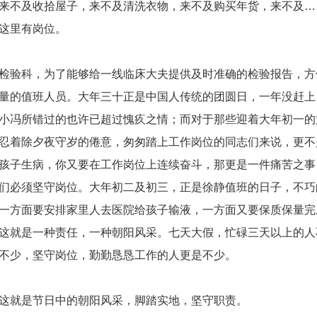
及收拾屋子，来不及清洗衣物，来不及购买年货，来不及…
这里有岗位。
科，为了能够给一线临床大夫提供及时准确的检验报告，方
量的值班人员。大年三十正是中国人传统的团圆日，一年没赶上
小冯所错过的也许已超过愧疚之情；而对于那些迎着大年初一的
忍着除夕夜守岁的倦意，匆匆踏上工作岗位的同志们来说，更不
孩子生病，你又要在工作岗位上连续奋斗，那更是一件痛苦之事
们必须坚守岗位。大年初二及初三，正是徐静值班的日子，不巧
一方面要安排家里人去医院给孩子输液，一方面又要保质保量完
这就是一种责任，一种朝阳风采。七天大假，忙碌三天以上的人
不少，坚守岗位，勤勤恳恳工作的人更是不少。
就是节日中的朝阳风采，脚踏实地，坚守职责。