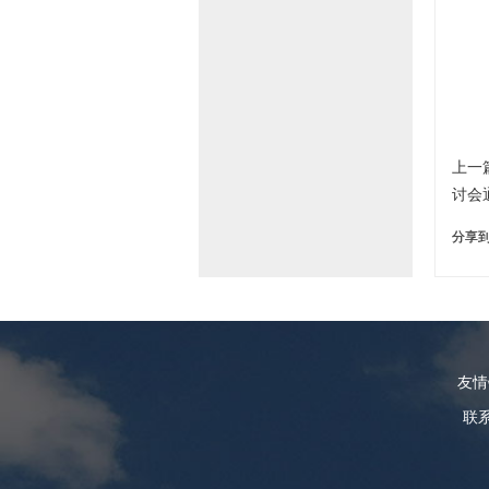
上一
讨会
分享
友
联