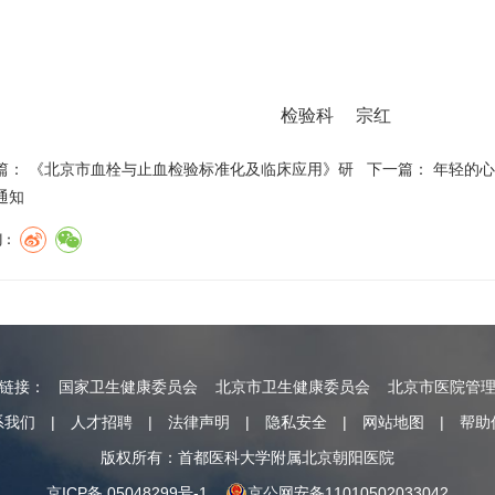
检验科 宗
篇：
《北京市血栓与止血检验标准化及临床应用》研
下一篇：
年轻的心
通知
到：
情链接：
国家卫生健康委员会
北京市卫生健康委员会
北京市医院管
系我们
|
人才招聘
|
法律声明
|
隐私安全
|
网站地图
|
帮助
版权所有：首都医科大学附属北京朝阳医院
京ICP备 05048299号-1
京公网安备11010502033042