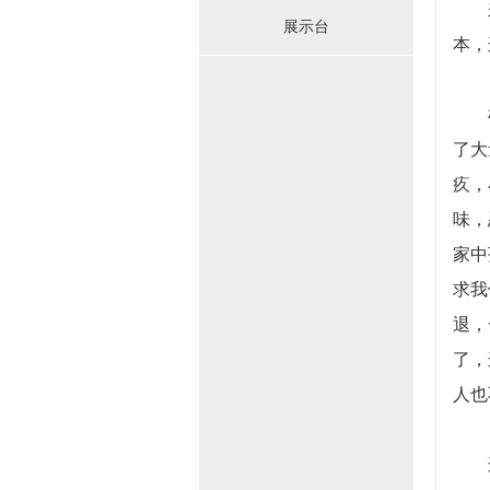
来不
展示台
本，
检验
了大
疚，
味，
家中
求我
退，
了，
人也
这