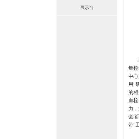
展示台
量控
中心
用”
的相
血栓
力，
会者
带“