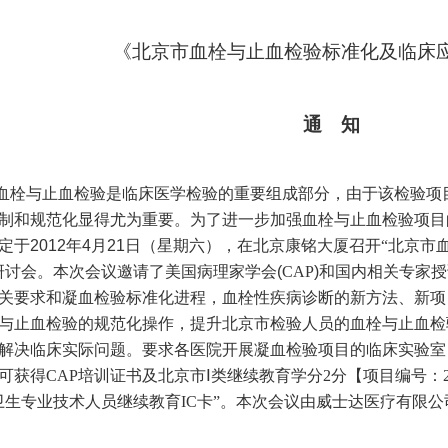
《北京市血栓与止血检验标准化及临床
通 知
血栓与止血检验是临床医学检验的重要组成部分，由于
该检验项
制和规范化显得尤为重要。为了进一步加强
血栓与止血检验
项目
定于
2012
年
4
月
21
日
（星期六），在北京康铭大厦召开“北京市
研讨会。
本次会议邀请了美国病理家学会
(
CAP
)
和国内相关专家授
关要求和凝血检验标准化进程，血栓性疾病诊断的新方法、新项
与止血检验的规范化操作，提升北京市检验人员的血栓与止血检
解决临床实际问题。要求各医院开展凝血检验项目的临床实验室
可获得
CAP
培训证书及北京市Ⅰ类继续教育学分
2
分
【
项目编号：
卫生专业技术人员继续教育
IC
卡”。本次会议由威士达医疗有限公