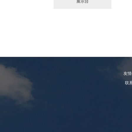
展示台
友
联