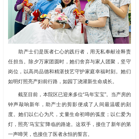
助产士们是医者仁心的践行者，用无私奉献诠释责
任担当。除夕万家团圆时，她们舍弃与家人团聚，坚守
岗位，以高尚品德和精湛技艺守护家庭幸福时刻。她们
如明灯照亮产妇前行路，如园丁浇灌新生命成长。
截至目前，本院区已迎来多位“马年宝宝”。当产房的
钟声敲响新年，助产士的剪影便成了人间最温暖的刻
度。她们以仁心为尺，丈量生命初啼的弧度；以仁爱为
灯，照亮‘马宝宝’降临的路途。这双手，接住了新年的第
一声啼哭，也接住了医者永恒的誓言。