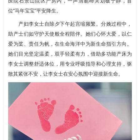
医院石景山院区产房内，一声清脆啼哭划破宁静，首
位“马年宝宝”平安降生。
产妇李女士自除夕下午起宫缩频繁。分娩过程中，
助产士们如守护天使般全程陪伴。她们心怀大爱，以仁
爱为桨、责任为帆，在生命海洋中为新生命指引方向。
她们目光坚定温柔，双手轻柔有力，借助多功能产床为
李女士调整舒适体位，用专业呼吸指导和心理支持，驱
散其紧张不安，让李女士在安心氛围中迎接新生命。