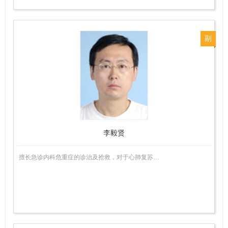
副
主
任
医
师
李毅贤
擅长急诊内科危重症的诊治及抢救，对于心肺复苏…