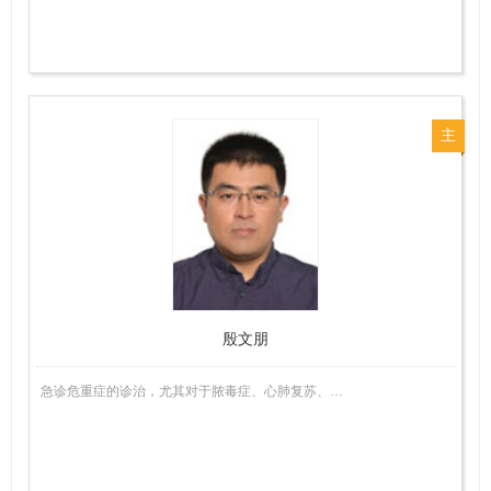
主
任
医
师
殷文朋
急诊危重症的诊治，尤其对于脓毒症、心肺复苏、…