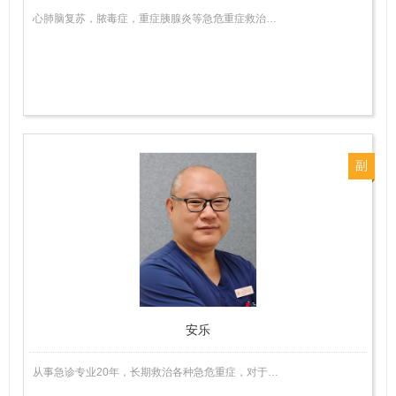
心肺脑复苏，脓毒症，重症胰腺炎等急危重症救治…
副
主
任
医
师
安乐
从事急诊专业20年，长期救治各种急危重症，对于…