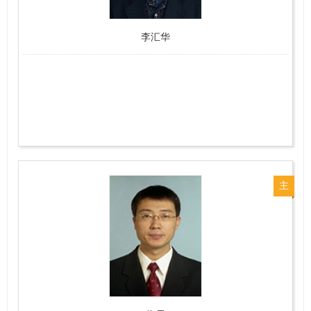
李汇华
主
任
医
师