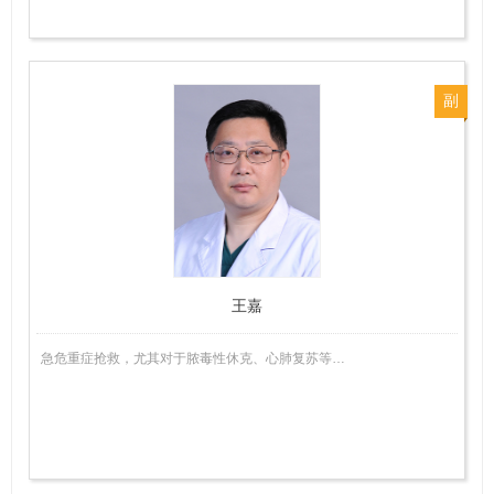
副
主
任
医
师
王嘉
急危重症抢救，尤其对于脓毒性休克、心肺复苏等…