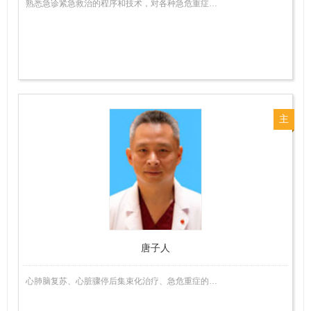
熟悉急诊紧急救治的程序和技术，对各种急危重症…
主
任
医
师
唐子人
心肺脑复苏、心脏骤停后集束化治疗、急危重症的…