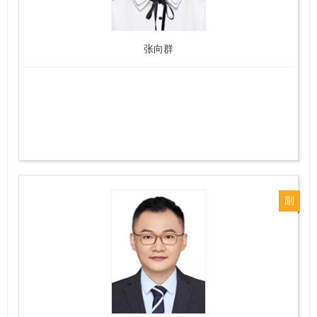
师
张向群
副
主
任
医
师