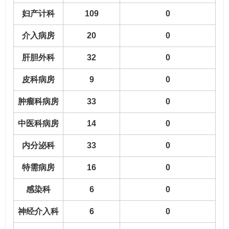
妇产计科
109
0
介入病房
20
0
肝胆外科
32
0
皮科病房
9
0
肿瘤科病房
33
0
中医科病房
14
0
内分泌科
33
0
特需病房
16
0
感染科
6
0
神经介入科
6
0