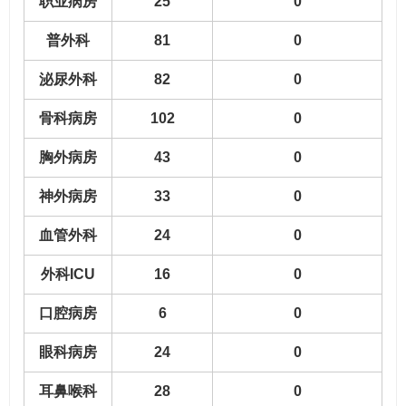
职业病房
25
0
普外科
81
0
泌尿外科
82
0
骨科病房
102
0
胸外病房
43
0
神外病房
33
0
血管外科
24
0
外科ICU
16
0
口腔病房
6
0
眼科病房
24
0
耳鼻喉科
28
0