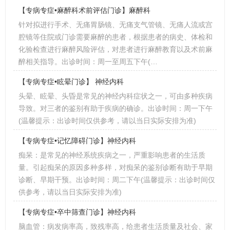
【专病专症•麻醉科术前评估门诊】麻醉科
针对拟进行手术、无痛胃肠镜、无痛支气管镜、无痛人流或宫
腔镜等住院或门诊需要麻醉的患者，根据患者的病史、体检和
化验检查进行麻醉风险评估，对患者进行麻醉教育以及术前麻
醉相关指导。出诊时间：周一至周五下午(…
【专病专症•眩晕门诊】 神经内科
头晕、眩晕、头昏是常见的神经内科症状之一，可由多种疾病
导致。对三者的鉴别有助于疾病的确诊。出诊时间：周一下午
(温馨提示：出诊时间仅供参考，请以当日实际安排为准)
【专病专症•记忆障碍门诊】神经内科
痴呆：是常见的神经系统疾病之一，严重影响患者的生活质
量。引起痴呆的原因多种多样，对痴呆的鉴别诊断有助于早期
诊断、早期干预。出诊时间：周二下午(温馨提示：出诊时间仅
供参考，请以当日实际安排为准)
【专病专症•卒中筛查门诊】神经内科
脑血管：病发病率高，致残率高，给患者生活质量及社会、家