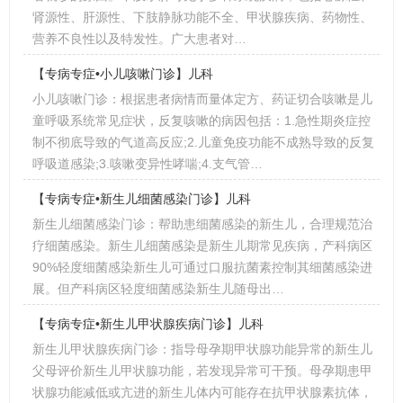
肾源性、肝源性、下肢静脉功能不全、甲状腺疾病、药物性、
营养不良性以及特发性。广大患者对…
【专病专症•小儿咳嗽门诊】儿科
小儿咳嗽门诊：根据患者病情而量体定方、药证切合咳嗽是儿
童呼吸系统常见症状，反复咳嗽的病因包括：1.急性期炎症控
制不彻底导致的气道高反应;2.儿童免疫功能不成熟导致的反复
呼吸道感染;3.咳嗽变异性哮喘;4.支气管…
【专病专症•新生儿细菌感染门诊】儿科
新生儿细菌感染门诊：帮助患细菌感染的新生儿，合理规范治
疗细菌感染。新生儿细菌感染是新生儿期常见疾病，产科病区
90%轻度细菌感染新生儿可通过口服抗菌素控制其细菌感染进
展。但产科病区轻度细菌感染新生儿随母出…
【专病专症•新生儿甲状腺疾病门诊】儿科
新生儿甲状腺疾病门诊：指导母孕期甲状腺功能异常的新生儿
父母评价新生儿甲状腺功能，若发现异常可干预。母孕期患甲
状腺功能减低或亢进的新生儿体内可能存在抗甲状腺素抗体，