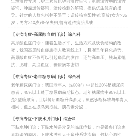
生殖遗传专病门诊主要提供孕前遗传咨询，家族遗传病的遗传
咨询、肿瘤遗传咨询、遗传检测的解读、提供优生优育的指
导。针对的人群包括并不限于：遗传筛查阳性者;高龄(女方>35
岁，男方>40岁)备孕夫妇;曾有遗传病胎儿或…
【专病专症•高尿酸血症门诊】综合科
高尿酸血症门诊：随着生活水平、生活方式及饮食结构的改
变，我国高尿酸血症患病人数直线上升，且渐呈年轻化趋势。
高尿酸血症不仅可以引起痛风的发作，还与高血压、胰岛素抵
抗、肥胖、高脂血症、糖尿病等密切…
【专病专症•老年糖尿病门诊】综合科
老年糖尿病门诊：我国老年人（≥60岁）中超过20%是糖尿病
患者，45%以上处于糖尿病前期状态。老年糖尿病中95%以上
是2型糖尿病，且以餐后血糖升高多见，虽然诊断标准与年青人
相同，但是在胰岛素抵抗、胰岛素分泌…
【专病专症•下肢水肿门诊】综合科
下肢水肿门诊：下肢水肿是常见的临床症状，也是很多门诊患
者就诊的原因。下肢水肿可见于多种系统疾病，包括心源性、