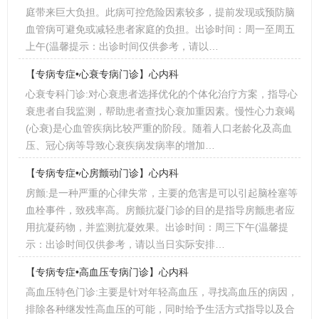
庭带来巨大负担。此病可控危险因素较多，提前发现或预防脑
血管病可避免或减轻患者家庭的负担。出诊时间：周一至周五
上午(温馨提示：出诊时间仅供参考，请以…
【专病专症•心衰专病门诊】心内科
心衰专科门诊:对心衰患者选择优化的个体化治疗方案，指导心
衰患者自我监测，帮助患者查找心衰加重因素。慢性心力衰竭
(心衰)是心血管疾病比较严重的阶段。随着人口老龄化及高血
压、冠心病等导致心衰疾病发病率的增加…
【专病专症•心房颤动门诊】心内科
房颤:是一种严重的心律失常，主要的危害是可以引起脑栓塞等
血栓事件，致残率高。房颤抗凝门诊的目的是指导房颤患者应
用抗凝药物，并监测抗凝效果。出诊时间：周三下午(温馨提
示：出诊时间仅供参考，请以当日实际安排…
【专病专症•高血压专病门诊】心内科
高血压特色门诊:主要是针对年轻高血压，寻找高血压的病因，
排除各种继发性高血压的可能，同时给予生活方式指导以及合