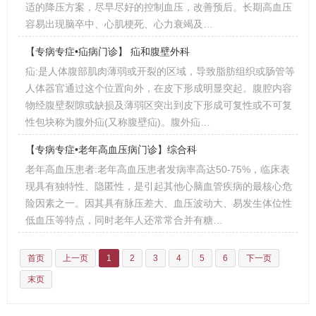
适的降压方案，尽早尽好的控制血压，改善预后。长期高血压
容易出现脑卒中、心肌梗死、心力衰竭及…
【专病专症•疝病门诊】 疝和腹壁外科
疝:是人体腹部肌肉薄弱或开裂的区域，导致脂肪组织或肠管等
人体器官通过这个位置向外，在皮下形成明显突起。腹腔内容
物经腹壁裂隙或缺损及薄弱区突出到皮下形成可复性或不可复
性包块称为腹外疝(又称腹壁疝)。腹外疝…
【专病专症•老年高血压病门诊】综合科
老年高血压患者:老年高血压患者发病率高达50-75%，临床表
现具有独特性、隐匿性，是引起其他心脑血管疾病的最核心危
险因素之一。因其具有脉压差大、血压波动大、易发生体位性
低血压等特点，同时老年人还常常合并有糖…
首页
上一页
1
2
3
4
5
6
下一页
末页